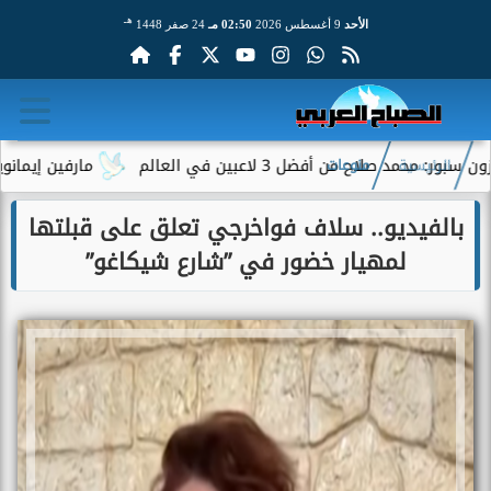
هـ
الأحد
9 أغسطس 2026
02:50 مـ
24 صفر 1448
لاح من أفضل 3 لاعبين في العالم
مارفين إيمانويل.. سا
الرئيسية
منوعات
بالفيديو.. سلاف فواخرجي تعلق على قبلتها
لمهيار خضور في ”شارع شيكاغو”