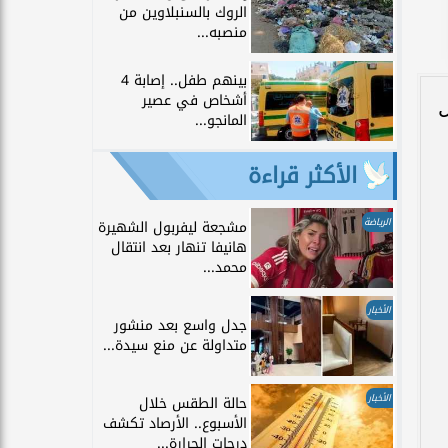
الروك بالسنبلاوين من
منصبه...
بينهم طفل.. إصابة 4
أشخاص في عصير
ل
المانجو...
الأكثر قراءة
الرياضة
مشجعة ليفربول الشهيرة
هانيفا تنهار بعد انتقال
محمد...
الأخبار
جدل واسع بعد منشور
متداولة عن منع سيدة...
الأخبار
حالة الطقس خلال
الأسبوع.. الأرصاد تكشف
درجات الحرارة...