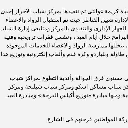
اة كريمة »والتى تم تنفيذها بمركز شباب الاحراز إحدى
 لإدارة شبين القناطر حيث تم استقبال الرواد والاعضاء
الجهاز الإدارى والتنفيذى بالمركز ومتابعى إدارة الشباب
لبرامج خلال أيام العيد ، وتشمل فقرات ترويحية وفنية
، يتخللها ممارسة الرواد والاعضاء للخدمات الموجودة
طاولة وبلياردو وكرة قدم وألعاب إلكترونية وتوزيع هداي
على مستوى فرق الجوالة وأندية التطوع بمراكز شباب
مركز شباب مساكن اسكو ومركز شباب شبلنجة ومركز
 ومنها مبادرة «توزيع أكياس الفرحة » ومبادرة العيد
اركة المواطنين فرحتهم فى الشارع