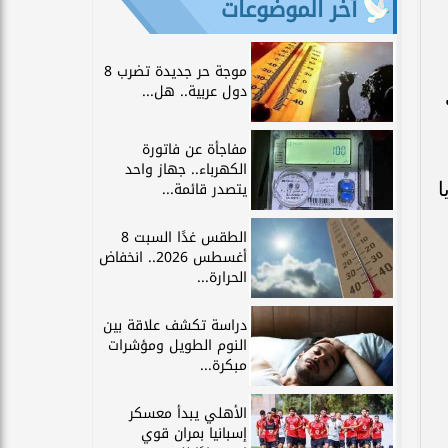
آخر الموضوعات
موجة حر جديدة تضرب 8
دول عربية.. هل...
مفاجأة عن فاتورة
الكهرباء.. جهاز واحد
ا
يتصدر قائمة...
الطقس غدًا السبت 8
أغسطس 2026.. انخفاض
الحرارة...
دراسة تكشف علاقة بين
النوم الطويل ومؤشرات
مبكرة...
الأهلي يبدأ معسكر
إسبانيا بمران قوي