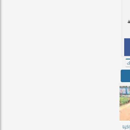
ك
كزنا