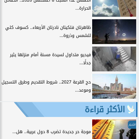
الطقس غدًا السبت 8 أغسطس 2026.. انخفاض
الحرارة...
ظاهرتان فلكيتان نادرتان الأربعاء.. كسوف كلي
للشمس وذروة...
فيديو متداول لسيدة مسنة أمام منزلها يثير
جدلًا...
حج القرعة 2027.. شروط التقديم وطرق التسجيل
وموعد...
الأكثر قراءة
الأخبار
موجة حر جديدة تضرب 8 دول عربية.. هل...