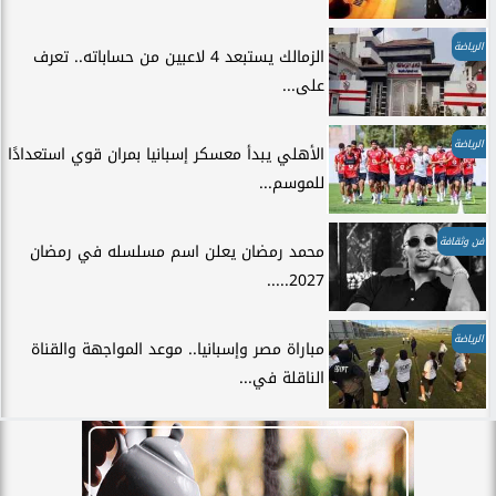
الرياضة
الزمالك يستبعد 4 لاعبين من حساباته.. تعرف
على...
الرياضة
الأهلي يبدأ معسكر إسبانيا بمران قوي استعدادًا
للموسم...
فن وثقافة
محمد رمضان يعلن اسم مسلسله في رمضان
2027.....
الرياضة
مباراة مصر وإسبانيا.. موعد المواجهة والقناة
الناقلة في...