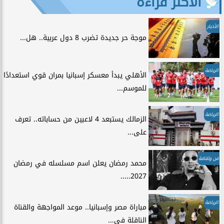
الأكثر قراءة
الأخبار
موجة حر جديدة تضرب 8 دول عربية.. هل...
الرياضة
الأهلي يبدأ معسكر إسبانيا بمران قوي استعدادًا
للموسم...
الرياضة
الزمالك يستبعد 4 لاعبين من حساباته.. تعرف
على...
فن وثقافة
محمد رمضان يعلن اسم مسلسله في رمضان
2027.....
الرياضة
مباراة مصر وإسبانيا.. موعد المواجهة والقناة
الناقلة في...