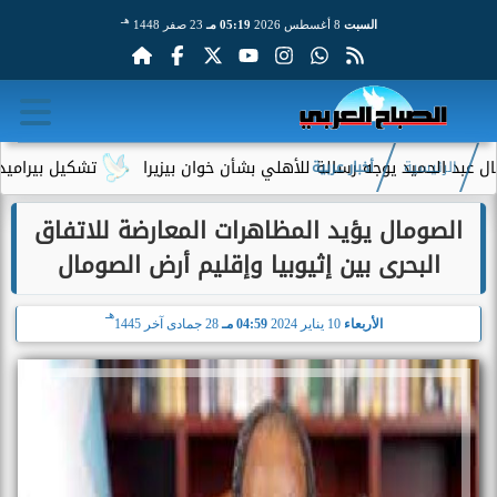
هـ
السبت
8 أغسطس 2026
05:19 مـ
23 صفر 1448
حميد يوجه رسالة للأهلي بشأن خوان بيزيرا
تشكيل بيراميدز أمام ر
الرئيسية
أخبار عربية
الصومال يؤيد المظاهرات المعارضة للاتفاق
البحرى بين إثيوبيا وإقليم أرض الصومال
هـ
الأربعاء
10 يناير 2024
04:59 مـ
28 جمادى آخر 1445