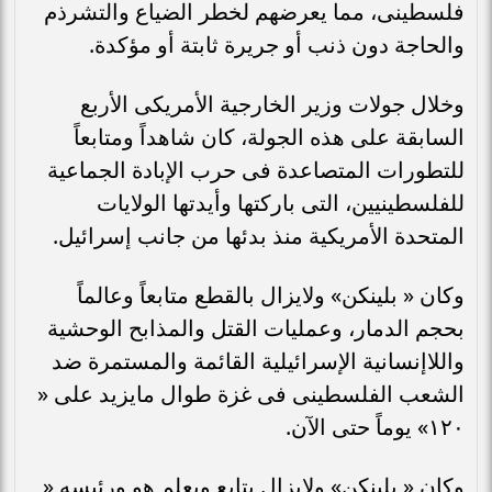
فلسطينى، مما يعرضهم لخطر الضياع والتشرذم
والحاجة دون ذنب أو جريرة ثابتة أو مؤكدة.
وخلال جولات وزير الخارجية الأمريكى الأربع
السابقة على هذه الجولة، كان شاهداً ومتابعاً
للتطورات المتصاعدة فى حرب الإبادة الجماعية
للفلسطينيين، التى باركتها وأيدتها الولايات
المتحدة الأمريكية منذ بدئها من جانب إسرائيل.
وكان « بلينكن» ولايزال بالقطع متابعاً وعالماً
بحجم الدمار، وعمليات القتل والمذابح الوحشية
واللاإنسانية الإسرائيلية القائمة والمستمرة ضد
الشعب الفلسطينى فى غزة طوال مايزيد على «
١٢٠» يوماً حتى الآن.
وكان « بلينكن» ولايزال يتابع ويعلم هو ورئيسه «