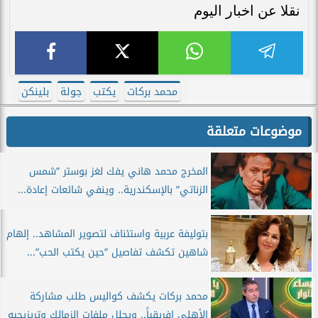
نقلا عن اخبار اليوم
محمد بركات
يكتب
جولة
بلينكن
موضوعات متعلقة
المخرج محمد هاني يفك لغز بوستر ”شمس
الزناتي” بالإسكندرية.. وينفي شائعات إعادة...
بتوليفة عربية واستئناف لتصوير المشاهد.. إلهام
شاهين تكشف تفاصيل ”حين يكتب الحب”...
محمد بركات يكشف كواليس طلب مشاركة
الأهلي إفريقياً.. ويحلل ملفات الزمالك وتريزيجيه