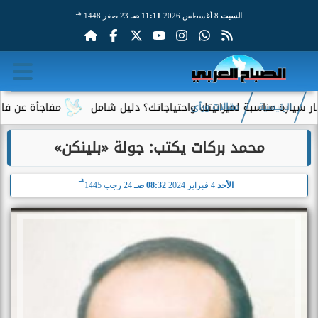
هـ
السبت
8 أغسطس 2026
11:11 صـ
23 صفر 1448
مناسبة لميزانيتك واحتياجاتك؟ دليل شامل
مفاجأة عن فاتورة الكهر
الرئيسية
مقالات ورأى
محمد بركات يكتب: جولة «بلينكن»
هـ
الأحد
4 فبراير 2024
08:32 صـ
24 رجب 1445