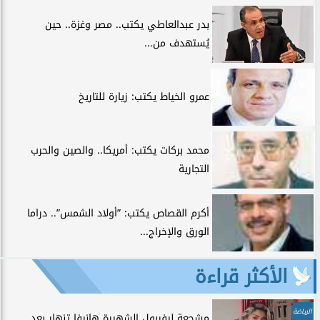
بدر عبدالعاطي يكتب.. مصر وغزة.. حين
يُستهدف من...
عمرو الخياط يكتب: زيارة للتاريخ
محمد بركات يكتب: أمريكا.. والصين والحرب
التجارية
أكرم القصاص يكتب: ”أولاد الشمس”.. دراما
الورق والإخراج...
الأكثر قراءة
الرياضة
مشجعة ليفربول الشهيرة هانيفا تنهار بعد