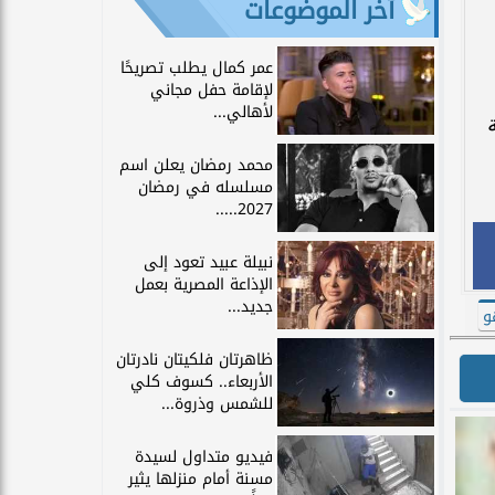
آخر الموضوعات
عمر كمال يطلب تصريحًا
لإقامة حفل مجاني
لأهالي...
محمد رمضان يعلن اسم
مسلسله في رمضان
2027.....
نبيلة عبيد تعود إلى
الإذاعة المصرية بعمل
جديد...
و
ظاهرتان فلكيتان نادرتان
الأربعاء.. كسوف كلي
للشمس وذروة...
فيديو متداول لسيدة
مسنة أمام منزلها يثير