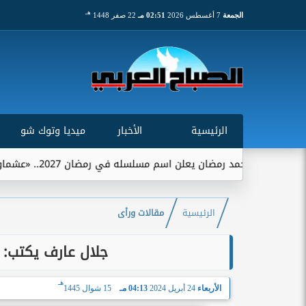
هـ
الجمعة
7 أغسطس 2026
02:51 مـ
22 صفر 1448
الرئيسية
الأخبار
ميديا وتوك شو
مد رمضان يعلن اسم مسلسله في رمضان 2027.. «عشماوي» يجمعه ببيتر ميمي
الرئيسية
مقالات ورأى
جلال عارف يكتب: اس
هـ
الأربعاء
24 أبريل 2024
04:13 مـ
15 شوال 1445