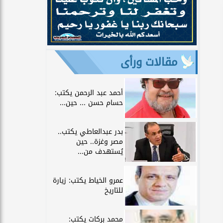
مقالات ورأى
أحمد عبد الرحمن يكتب:
حسام حسن ... حين...
بدر عبدالعاطي يكتب..
مصر وغزة.. حين
يُستهدف من...
عمرو الخياط يكتب: زيارة
للتاريخ
محمد بركات يكتب: