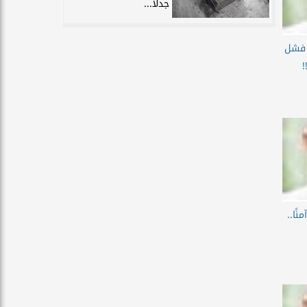
جدلًا...
 فشل
ًا..