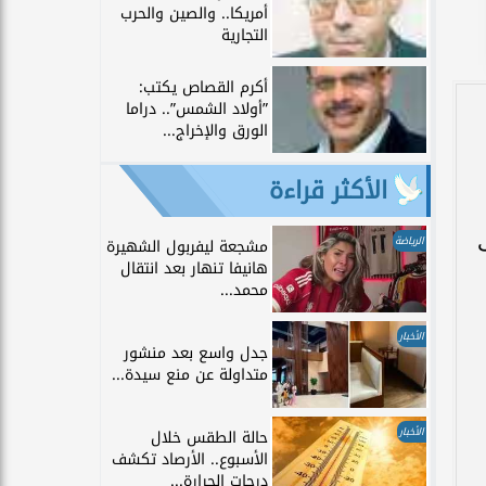
أمريكا.. والصين والحرب
التجارية
أكرم القصاص يكتب:
”أولاد الشمس”.. دراما
الورق والإخراج...
الأكثر قراءة
الرياضة
مشجعة ليفربول الشهيرة
هانيفا تنهار بعد انتقال
محمد...
الأخبار
جدل واسع بعد منشور
متداولة عن منع سيدة...
الأخبار
حالة الطقس خلال
الأسبوع.. الأرصاد تكشف
درجات الحرارة...