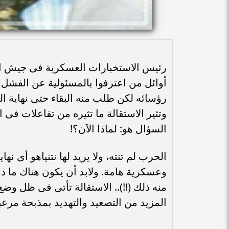
رئيس الاستخبارات العسكرية فى جيش الاح
رؤسائه لكن طلب منه البقاء حتى نهاية الح
وتثير الاستقالة ما تثيره من تفاعلات ف
السؤال هو: لماذا الآن؟!
الحرب لم تنته، ولا يريد لها نتنياهو أى ن
وعسكرية هامة. ولابد أن يكون هناك ما دفع
منه ذلك (!!).. الاستقالة تأتى فى ظل وضع 
المزيد من التصعيد والتهديد بمذبحة مرعب