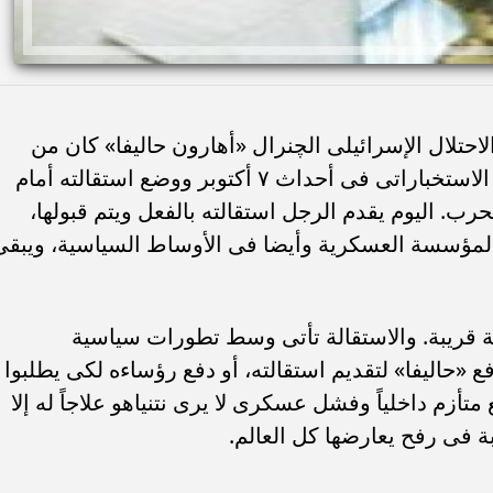
تلال الإسرائيلى الچنرال «أهارون حاليفا» كان من
أوائل من اعترفوا بالمسئولية عن الفشل الاستخباراتى فى أحداث ٧ أكتوبر ووضع استقالته أمام
رب. اليوم يقدم الرجل استقالته بالفعل ويتم قبولها،
ى المؤسسة العسكرية وأيضا فى الأوساط السياسية، ويبقى
هاية قريبة. والاستقالة تأتى وسط تطورات سياسية
 «حاليفا» لتقديم استقالته، أو دفع رؤساءه لكى يطلبوا
متأزم داخلياً وفشل عسكرى لا يرى نتنياهو علاجاً له إلا
ة فى رفح يعارضها كل العالم.