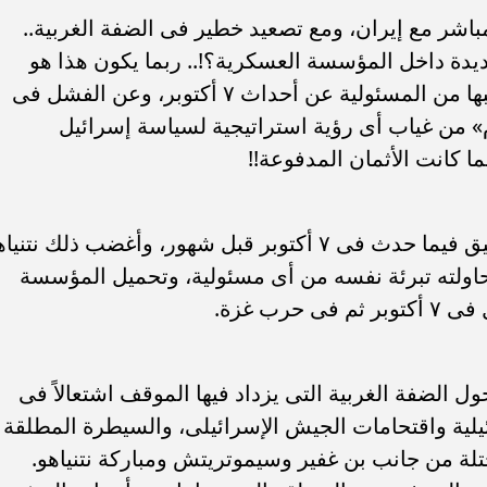
مباشر مع إيران، ومع تصعيد خطير فى الضفة الغربية..
ديدة داخل المؤسسة العسكرية؟!.. ربما يكون هذا هو
الأرجح داخل مؤسسة تتحمل بالتأكيد نصيبها من المسئولية عن أحداث ٧ أكتوبر، وعن الفشل فى
م» من غياب أى رؤية استراتيجية لسياسة إسرائيل
 كانت الأثمان المدفوعة!!
الجيش الإسرائيلى قام بتشكيل لجنة تحقيق فيما حدث فى ٧ أكتوبر قبل شهور، وأغضب ذلك نتن
اولته تبرئة نفسه من أى مسئولية، وتحميل المؤسسة
رب غزة.
ل الضفة الغربية التى يزداد فيها الموقف اشتعالاً فى
ة واقتحامات الجيش الإسرائيلى، والسيطرة المطلقة
تلة من جانب بن غفير وسيموتريتش ومباركة نتنياهو.