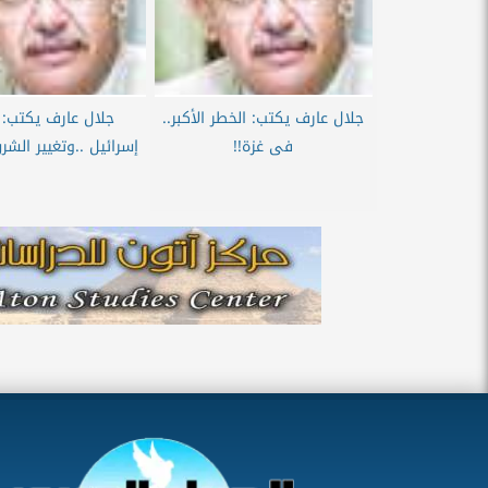
جلال عارف يكتب: الخطر الأكبر..
فى غزة!!
‬إسرائيل‭.. ‬وتغيير‭ ‬الشرق‭ ‬الأوسط