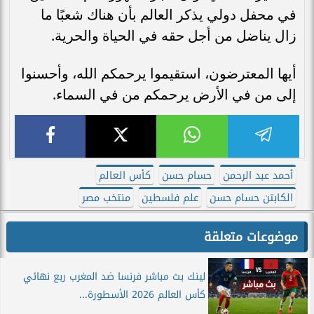
في محفل دولي يذكر العالم بأن هناك شعبًا ما
زال يناضل من أجل حقه في الحياة والحرية.
أيها المعترضون، استقيموا يرحمكم الله، وأحسنوا
إلى من في الأرض يرحمكم من في السماء.
أحمد عبد الرحمن
حسام حسن
كأس العالم
الكابتن حسام حسن
علم فلسطين
منتخب مصر
موضوعات متعلقة
لينك بث مباشر فرنسا ضد المغرب ربع نهائي
كأس العالم 2026 الأسطورة...