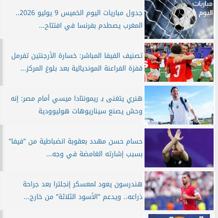
جدول مباريات اليوم الخميس 9 يوليو 2026..
المغرب يصطدم بفرنسا في افتتاح...
تصنيف الفيفا المباشر: خسارة الأرجنتين تفرمل
قفزة الفراعنة المونديالية بعد بلوغ المركز...
هنري يتغنى بـ ريمونتادا ميسي أمام مصر: إنه
وحش يصنع سيناريوهات هوليوودية
حسام حسن مهدد بعقوبة انضباطية من ”فيفا”
بسبب إشارته الغامضة في وجه...
هندرسون يعود لمعسكر إنجلترا بعد جراحة
ذراعه.. ويدعم ”الأسود الثلاثة” من خارج...