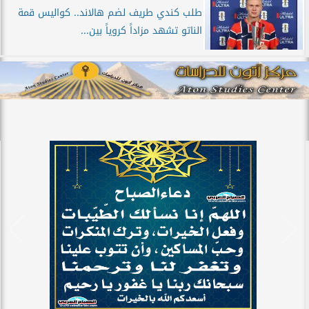
طلب كندي طريف لضم هالاند.. كواليس قمة
الناتو تشهد مزاداً كروياً بين...