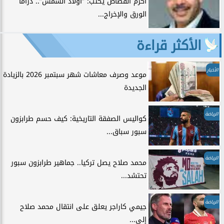
أكرم القصاص يكتب: ”أولاد الشمس”.. دراما
الورق والإخراج...
الأكثر قراءة
الأخبار
موعد وصرف معاشات شهر سبتمبر 2026 بالزيادة
الجديدة
الرياضة
كواليس الصفقة التاريخية: كيف حسم طرابزون
سبور سباق...
الرياضة
محمد صلاح يصل تركيا.. جماهير طرابزون سبور
تحتشد...
الرياضة
جيمي كاراجر يعلق على انتقال محمد صلاح
إلى...