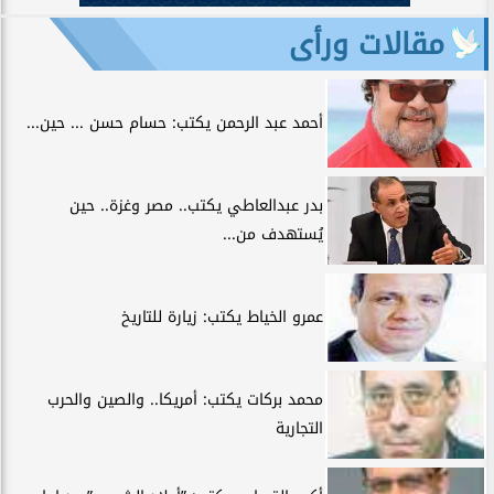
مقالات ورأى
أحمد عبد الرحمن يكتب: حسام حسن ... حين...
بدر عبدالعاطي يكتب.. مصر وغزة.. حين
يُستهدف من...
عمرو الخياط يكتب: زيارة للتاريخ
محمد بركات يكتب: أمريكا.. والصين والحرب
التجارية