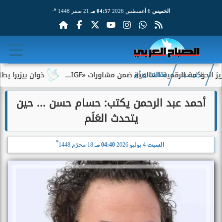
هـ
الخميس
6 أغسطس 2026
04:57 مـ
21 صفر 1448
ة الرقمية العالمية ضمن مشاورات «IGF...
خوان بيزيرا يطلب الرحي
الرئيسية
مقالات ورأى
أحمد عبد الرحمن يكتب: حسام حسن ... حين
يتحدث العَلَم
هـ
السبت
4 يوليو 2026
04:40 مـ
18 محرّم 1448