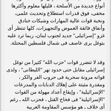
أنواع جديدة من الأسلحة ، قليلها معلوم وأكثرها
مخفى، فوق قدرات استطلاع وتحديث علمى،
ونخبة قوات عالية المهارات وشبكات خنادق
وأنفاق فائقة الغموض والتجهيزات، كلها تنتظر أى
غزو "إسرائيلى" جديد لجنوب لبنان، ربما ترد عليه
بتوغل برى عاصف فى شمال فلسطين المحتلة.
وقد لا تتضرر قوات "حزب الله" كثيرا من توغل
إسرائيلى مقابل حتى حدود نهر "الليطانى" ، ولدى
قواته مرونة سحرية فى حروب الفر والكر ،
ومقدرة مثبتة على إهلاك الدبابات والمدرعات
"الإسرائيلية" ، وإيقاع أعداد مهولة من القوات
"الإسرائيلية" فى فخاخ القتل ، فحزب الله ـ رغم
أى خلاف ـ هو مؤسس المقاومة العربية