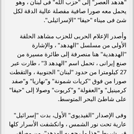
"هدهد العصر" إلى "حزب الله" فى لبنان ، وهو
يحمل معه صورا صافية مفصلة عالية الدقة لكل
شئ فى ميناء "حيفا" "الإسرائيلى".
وأصدر الإعلام الحربى للحزب مشاهد الحلقة
الأولى من مسلسل "الهدهد" ، والإشارة
"الهدهدية" هنا منصرفة إلى طائرة مسيرة من
صنع إيرانى ، تحمل اسم "الهدهد 3" ، طارت عبر
27 كيلومترا من حدود "لبنان" الجنوبية ، والتقطت
صورا من فوق "كريات شمونة" و"نهاريا" و"صفد
كرمينيل" و"العفولة" و"كريوت" وصولا إلى "حيفا"
على شاطئ البحر المتوسط.
وفى الإصدار "الفيديوى" الأول، بدت "إسرائيل"
عارية تحت نور الشمس ، وانكشفت الأسرار كلها
فى شريط "هذا ما رجع به الهدهد"، من مصافى