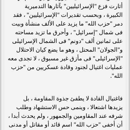
أثارت فزع "الإسرائيليين" بآثارها التدميرية
الكبيرة ، وبحسب تقديرات "الإسرائيليين" ، فقد
دمر "حزب الله" ما يزيد على الألف منشأة وبيت
فى شمال "إسرائيل" ، وأحرق ما تزيد مساحته
على ثمانين ألف "دونم" فى الشمال الإسرائيلى
و"الجولان" المحتل ، وهو ما يضع كيان الاحتلال
"الإسرائيلى" فى مأزق غير مسبوق ، لا تجدى معه
عمليات اغتيال لجنود وقادة عسكريين من "حزب
الله".
فاغتيال القادة لا يطفئ جذوة المقاومة ، بل
يزيدها اشتعالا ، وينمى حس الاستشهاد وطلب
شرفه عند المقاومين والجمهور ، ولم يحدث أبدا ،
أن أخفى "حزب الله" اسم قائد أو مقاتل أو مدنى