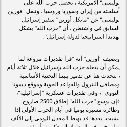
بوليسى" الأمريكية ، يحصل حزب الله على
أسلحته من إيران وسوريا وروسيا ، وتنقل "فورين
بوليسى" عن "مايكل أورين" سفير إسرائيل
السابق فى واشنطن ، أن "حزب الله" يشكل
تهديدا استراتيجيا لدولة إسرائيل".
ويضيف "أورين" أنه "قرأ تقديرات مروعة لما
يمكن أن يفعله حزب الله بإسرائيل خلال ثلاثة أيام
، نتحدث هنا عن تدمير بنيتنا التحتية الأساسية
ومصافى البترول والقواعد الجوية وموقع ديمونا
النووى" ، وفى تقديرات عسكرية "إسرائيلية"،
فإن بوسع "حزب الله" إطلاق 2500 صاروخ
وطائرة مسيرة يوميا فى أيام الحرب الأولى إذا
نشبت، بعدها قد يهبط المعدل اليومى إلى الألف
صاروخ ، وفى المعارك المحكومة بأسقف