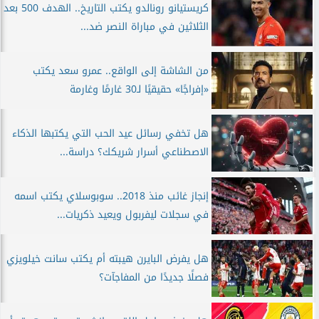
كريستيانو رونالدو يكتب التاريخ.. الهدف 500 بعد
الثلاثين في مباراة النصر ضد...
من الشاشة إلى الواقع.. عمرو سعد يكتب
«إفراجًا» حقيقيًا لـ30 غارمًا وغارمة
هل تخفي رسائل عيد الحب التي يكتبها الذكاء
الاصطناعي أسرار شريكك؟ دراسة...
إنجاز غائب منذ 2018.. سوبوسلاي يكتب اسمه
في سجلات ليفربول ويعيد ذكريات...
هل يفرض البايرن هيبته أم يكتب سانت خيلويزي
فصلًا جديدًا من المفاجآت؟