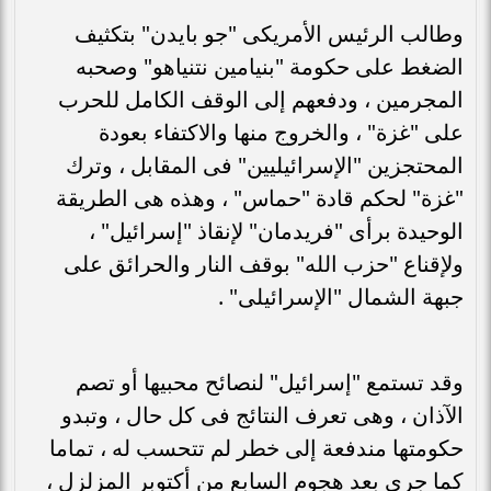
وطالب الرئيس الأمريكى "جو بايدن" بتكثيف
الضغط على حكومة "بنيامين نتنياهو" وصحبه
المجرمين ، ودفعهم إلى الوقف الكامل للحرب
على "غزة" ، والخروج منها والاكتفاء بعودة
المحتجزين "الإسرائيليين" فى المقابل ، وترك
"غزة" لحكم قادة "حماس" ، وهذه هى الطريقة
الوحيدة برأى "فريدمان" لإنقاذ "إسرائيل" ،
ولإقناع "حزب الله" بوقف النار والحرائق على
جبهة الشمال "الإسرائيلى" .
وقد تستمع "إسرائيل" لنصائح محبيها أو تصم
الآذان ، وهى تعرف النتائج فى كل حال ، وتبدو
حكومتها مندفعة إلى خطر لم تتحسب له ، تماما
كما جرى بعد هجوم السابع من أكتوبر المزلزل ،