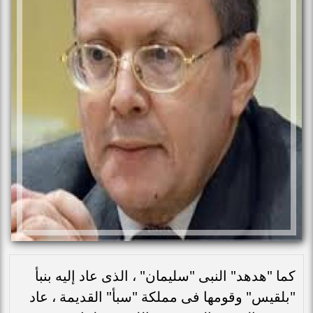
كما "هدهد" النبى "سليمان" ، الذى عاد إليه بنبأ
"بلقيس" وقومها فى مملكة "سبأ" القديمة ، عاد