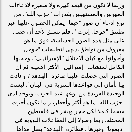
وربما لا تكون من قيمة كبيرة ولا صغيرة لادعاءات
المهونين والمستهينين بقدرات "حزب الله"، من
نوع ادعاء أن صور "حيفا" يمكن الحصول عليها عبر
تطبيق "جوجل إيرث" ، فلم يسبق لأحد أن حصل
على مثل هذه الصور الحساسة، فوق ما هو
معروف من تواطؤ بديهى لتطبيقات "جوجل"
وأخواتها مع كيان الاحتلال "الإسرائيلى"، وحجبها
الكامل لمنشآت "إسرائيل" الأكثر أهمية، ثم أن
الصور التى حصلت عليها طائرة "الهدهد"، وعادت
بها بأمان إلى قواعدها السرية فى "لبنان"، ليست
الوحيدة الفريدة من نوعها عند الحزب، ويوجد لدى
"حزب الله" ما هو أكثر وأخطر، ربما تكون أجرت
مسحا كاملا لكل حجر وبشر فى فلسطين
المحتلة، ربما وصولا إلى المفاعلات النووية فى
"ديمونا" وغيرها ، فطائرة "الهدهد" يصل مداها