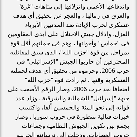
واندفاعها الأعمى وانزلاقها إلى متاهات "غزة"
والغرق فى رمالها ، والعجز عن تحقيق أى هدف
عسكرى لحرب الإبادة ضد المدنيين الأبرياء
العزل، واذلال جيش الاحتلال على أيدى المقاومين
فى "حماس" وأخواتها ، وهم فى جملتهم أقل قوة
بمراحل من قوة "حزب الله"، الذى سبق لمقاتليه
المحترفين أن حاربوا الجيش "الإسرائيلى" فى
حرب 2006، وحرموه من تحقيق أى هدف لحملته
العسكرية وقتها ، ثم زادت قوة "حزب الله"
أضعافا بعد حرب 2006، وصار الرقم الأصعب على
جبهة "إسرائيل" الشمالية والشرقية ، وزاد عدد
قواته إلى نحو المئة والخمسين ألفا، واكتسب
خبرات قتالية متطورة فى حروب سوريا ، وصار
يجمع بين تكوين الجيوش النظامية وجماعات
حروب العصابات، ودخلت إلى ترسانته الحربية