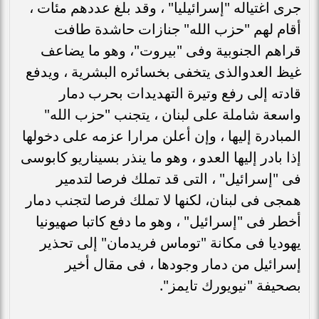
جرى اغتياله "إسرائيليا" ، وقد بلغ عددهم مئات ،
أقام لهم "حزب الله" جنازات حاشدة طافت
قراهم الجنوبية وفى "بيروت"، وهو ما يضاعف
غيظ العدوالذى يتخفى بخسائره البشرية ، ويدفع
قادته إلى رفع وتيرة التهديدات بحرب دمار
واسعة شاملة على لبنان ، يتجنب "حزب الله"
المبادرة إليها ، وإن أعلن مرارا عزمه على دخولها
إذا بادر إليها العدو ، وهو ما ينذر بسيناريو كابوسى
فى "إسرائيل" ، التى قد تملك فرصا لتدمير
همجى فى لبنان، لكنها لا تملك فرصا لتجنب دمار
أخطر فى "إسرائيل" ، وهو ما دفع كاتبا صهيونيا
يهوديا فى مكانة "توماس فريدمان" إلى تحذير
إسرائيل من دمار وجودها ، فى مقال أخير
بصحيفة "نيويورك تايمز".