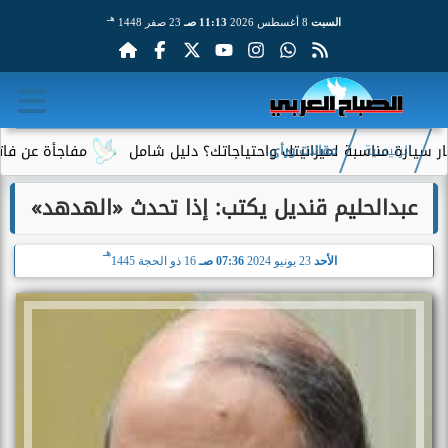
هـ
السبت
8 أغسطس 2026
11:13 صـ
23 صفر 1448
سبة لميزانيتك واحتياجاتك؟ دليل شامل
مفاجأة عن فاتورة الكهرباء
الرئيسية
مقالات ورأى
عبدالحليم قنديل يكتب: إذا تحدث «الهدهد»
هـ
الأحد
23 يونيو 2024
07:36 صـ
16 ذو الحجة 1445