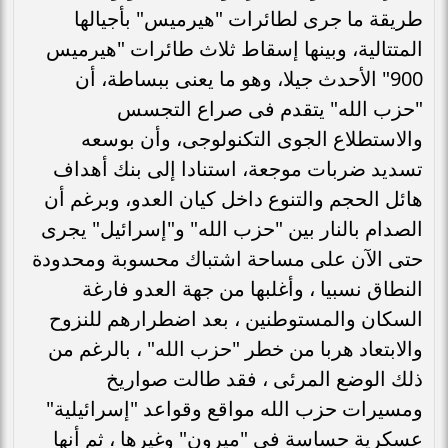
طريقة ما جرى لطائرات "هيرميس" بأجيالها
المتتالية، وبينها إسقاط ثلاث طائرات "هيرميس
900" الأحدث جيلا، وهو ما يعنى ببساطة، أن
"حزب الله" يتقدم فى صراع التجسس
والاستطلاع الجوى التكنولوجى، وأن بوسعه
تسديد ضربات موجعة، استنادا إلى بنك أهداف
هائل الحجم والتنوع داخل كيان العدو، وبرغم أن
الصدام بالنار بين "حزب الله" و"إسرائيل" يجرى
حتى الآن على مساحة اشتباك محسوبة ومحدودة
النطاق نسبيا ، وأغلبها من جهة العدو فارغة
السكان والمستوطنين ، بعد اضطرارهم للنزوح
والابتعاد هربا من خطر "حزب الله" ، بالرغم من
ذلك الوضع المرئى ، فقد طالت صواريخ
ومسيرات حزب الله مواقع وقواعد "إسرائيلية"
عسكرية حساسة فى "ميرون" وغيرها ، ثم أنها