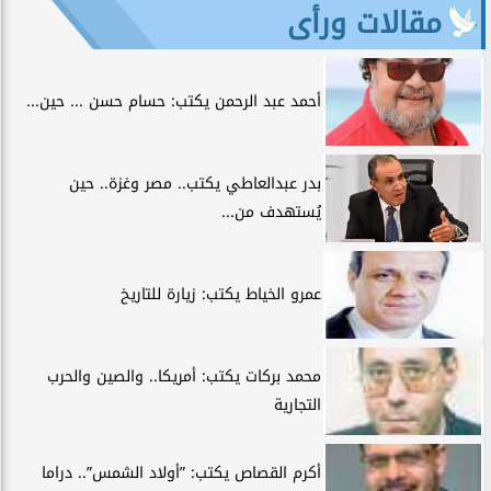
مقالات ورأى
أحمد عبد الرحمن يكتب: حسام حسن ... حين...
بدر عبدالعاطي يكتب.. مصر وغزة.. حين
يُستهدف من...
عمرو الخياط يكتب: زيارة للتاريخ
محمد بركات يكتب: أمريكا.. والصين والحرب
التجارية
أكرم القصاص يكتب: ”أولاد الشمس”.. دراما