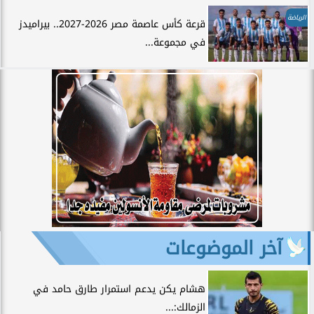
الرياضة
قرعة كأس عاصمة مصر 2026-2027.. بيراميدز
في مجموعة...
آخر الموضوعات
هشام يكن يدعم استمرار طارق حامد في
الزمالك:...