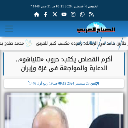
هـ
الخميس
6 أغسطس 2026
06:21 صـ
21 صفر 1448
د في الزمالك: وجوده مكسب كبير للفريق
محمد صلاح يصنع طفرة ج
الرئيسية
مقالات ورأى
أكرم القصاص يكتب: حروب «نتنياهو»..
الدعاية والمواجهة فى غزة وإيران
هـ
الإثنين
23 سبتمبر 2024
09:19 صـ
19 ربيع أول 1446