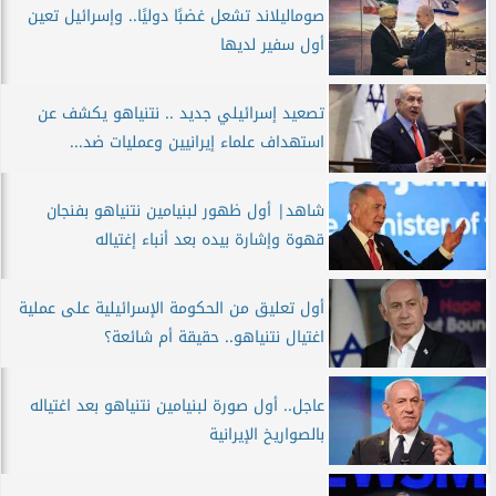
صوماليلاند تشعل غضبًا دوليًا.. وإسرائيل تعين
أول سفير لديها
تصعيد إسرائيلي جديد .. نتنياهو يكشف عن
استهداف علماء إيرانيين وعمليات ضد...
شاهد| أول ظهور لبنيامين نتنياهو بفنجان
قهوة وإشارة بيده بعد أنباء إغتياله
أول تعليق من الحكومة الإسرائيلية على عملية
اغتيال نتنياهو.. حقيقة أم شائعة؟
عاجل.. أول صورة لبنيامين نتنياهو بعد اغتياله
بالصواريخ الإيرانية