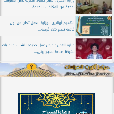
وزارة العمل : تعزيز جهود مديرية عمل المنوفية
بدفعة من المكلفات بالخدمة...
التقديم أونلاين ..وزارة العمل تعلن عن أول
ڨائمة تضم 225 فًرصة...
وزارة العمل : فرص عمل جديدة للشباب والفتيات
بشركة صناعة نسيج ببنى...