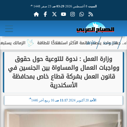
هـ
السبت
8 أغسطس 2026
03:29 صـ
23 صفر 1448
واحد يتصدر قائمة الأكثر استهلاكًا للطاقة
الزمالك يستبعد 4 لاعبين شباب من حساباته في الموسم الجديد
الرئيسية
الأخبار
وزارة العمل : ندوة للتوعية حول حقوق
وواجبات العمال والمساواة بين الجنسين في
قانون العمل بشركة قطاع خاص بمحافظة
الأسكندرية
هـ
الأحد
20 أكتوبر 2024
11:17 صـ
16 ربيع آخر 1446