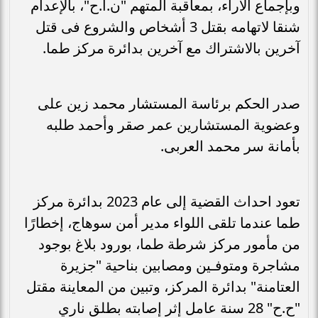
وبإجماع الآراء، بمعاقبة المتهم "ن.ا.ح"، بالإعدام
شنقا لاتهامه بقتل 3 أشخاص والشروع فى قتل
آخرين بالاشتراك مع آخرين بدائرة مركز طما.
صدر الحكم برئاسة المستشار محمد زين على
وعضوية المستشارين عمر صقر وأحمد طلبه
بأمانة سر محمد العربى.
تعود احداث القضية إلى عام 2023 بدائرة مركز
طما عندما تلقى اللواء مدير أمن سوهاج، إخطارًا
من مأمور مركز شرطة طما، بورود بلاغ بوجود
مشاجرة ومتوفـين ومصابين بناحية "جزيرة
العتامنة" بدائرة المركز، وتبين من المعاينة مقتل
"ح.ح" 28 سنة عامل إثر إصابته بطلق ناري