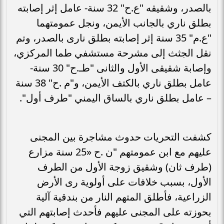
بالصدر، وشقيقه "ع.ح" 32 سنة- عامل إثر إصابته
بطلق ناري بالجانب الأيمن، ونجل عمومتهما
"ع.م" 35 سنة إثر إصابته بطلق نارى بالصدر، وتم
نقل الجثث إلى مشرحة مستشفي طما المركزي،
وإصابة شقيقى الأول والثانى "طـ.ح" 30 سنة-
عامل بطلق ناري بالكتف الأيمن، و"م .ح" 38 سنة
– عامل بطلق ناري بالساق اليمني "طرف أول".
كشفت التحريات حدوث مشاجرة بين المجنى
عليهم مع ابن عمومتهم "ن .ح «25 سنة مزارع
(طرف ثان) وشقيق زوجة الأول من الطرف
الأول، بسبب خلافات على أولوية رى الأرض
الزراعية، فأطلق المتهم النار من بندقية آلية
بحوزته على المجنى عليهم فأحدث إصابتهم التي