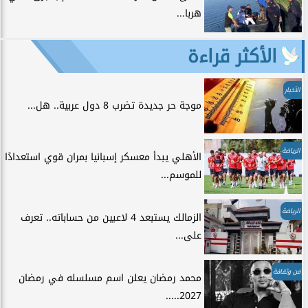
هربا...
الأكثر قراءة
الأخبار
موجة حر جديدة تضرب 8 دول عربية.. هل...
الرياضة
الأهلي يبدأ معسكر إسبانيا بمران قوي استعدادًا
للموسم...
الرياضة
الزمالك يستبعد 4 لاعبين من حساباته.. تعرف
على...
فن وثقافة
محمد رمضان يعلن اسم مسلسله في رمضان
2027.....