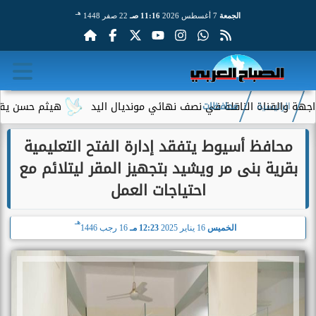
هـ
الجمعة
7 أغسطس 2026
11:16 صـ
22 صفر 1448
القناة الناقلة في نصف نهائي مونديال اليد
هيثم حسن يقترب من ال
الرئيسية
محافظات
محافظ أسيوط يتفقد إدارة الفتح التعليمية
بقرية بنى مر ويشيد بتجهيز المقر ليتلائم مع
احتياجات العمل
هـ
الخميس
16 يناير 2025
12:23 مـ
16 رجب 1446