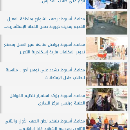
فوم على طلاب المدارس...
محافظ أسيوط: رصف الشوارع بمنطقة المعزل
القديم بمدينة ديروط ضمن الخطة الإستثمارية...
محافظ أسيوط يواصل متابعة سير العمل بمصنع
تدوير المخلفات بقرية إسكندرية التحرير
محافظ أسيوط يشدد على توفير أجواء مناسبة
للطلاب خلال الإمتحانات
محافظ أسيوط يؤكد استمرار تنظيم القوافل
الطبية ورئيس مركز البدارى
محافظ أسيوط يتفقد لجان الصف الأول والثاني
الثانوي بمدرسة الشهيد فايز إبراهيم...