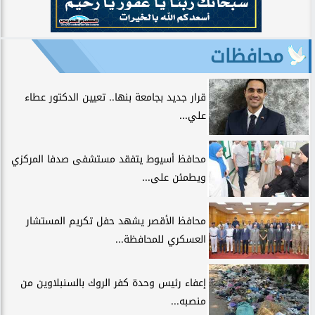
محافظات
قرار جديد بجامعة بنها.. تعيين الدكتور عطاء
علي...
محافظ أسيوط يتفقد مستشفى صدفا المركزي
ويطمئن على...
محافظ الأقصر يشهد حفل تكريم المستشار
العسكري للمحافظة...
إعفاء رئيس وحدة كفر الروك بالسنبلاوين من
منصبه...