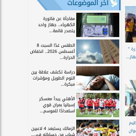
آخر الموضوعات
مفاجأة عن فاتورة
الكهرباء.. جهاز واحد
يتصدر قائمة...
الطقس غدًا السبت 8
رة ”
أغسطس 2026.. انخفاض
الحرارة...
دراسة تكشف علاقة بين
النوم الطويل ومؤشرات
مبكرة...
الأهلي يبدأ معسكر
إسبانيا بمران قوي
استعدادًا للموسم...
ظيم
الزمالك يستبعد 4 لاعبين
وان
شباب من حساباته في...