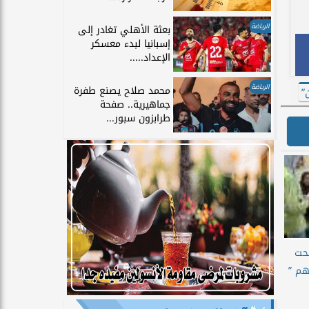
الرياضة
بعثة الأهلي تغادر إلى
إسبانيا لبدء معسكر
الإعداد.....
الرياضة
محمد صلاح يصنع طفرة
”
جماهيرية.. صفحة
طرابزون سبور...
تحت
هم ”