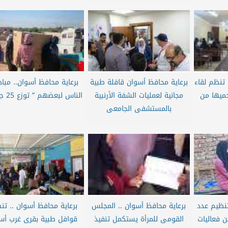
 تنظم لقاء
برعاية محافظ أسوان قافلة طبية
برعاية محافظ أسوان.. مباد
ميها من
مجانية لعمليات الشفة الأرنبية
الناس لبعضهم ” توزع 25 جهاز...
بالمستشفى الجامعى
تنظيم عدد
برعاية محافظ أسوان .. المجلس
برعاية محافظ أسوان .. تن
ضمن فعاليات
القومى للمرأة يستكمل تنفيذ
قوافل طبية بقرى غرب أس