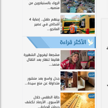
الروك بالسنبلاوين من
منصبه...
بينهم طفل.. إصابة 4
أشخاص في عصير
المانجو...
الأكثر قراءة
الرياضة
مشجعة ليفربول الشهيرة
هانيفا تنهار بعد انتقال
محمد...
الأخبار
جدل واسع بعد منشور
متداولة عن منع سيدة...
الأخبار
حالة الطقس خلال
الأسبوع.. الأرصاد تكشف
درجات الحرارة...