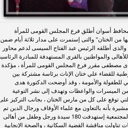
 محافظ أسوان أطلق فرع المجلس القومى للمرأة
ها من الختان" والتى إستمرت على مدار ثلاثة أيام ضمن
 والذى أطلقه الرئيس عبد الفتاح السيسى لدعم محاور
للأهالى والمواطنين بالقرى المستهدفة للمبادرة الرئاسية
هدى مصطفى مقرر فرع المجلس القومى للمرأة ، مؤكدة
وطنية للقضاء علي ختان الإناث برئاسة مشتركة بين
 للطفولة والأمومة ، وقد أوضحت الدكتورة هدى
طفى بأن الحملة شارك فيها عدد ٥٢ من الميسرات والواعظات وتهدف إلى نشر التوعية
 التي توقع على كل من مارس الختان ، بجانب التركيز على
 مشيرة بأنه بالتعاون مع علماء الأوقاف ورجال الدين تم
تنظيم عدد 6 من جلسات الدوار للتوعية المجتمعية إستهدفت 180 سيدة ورجل وطفل من أهالى
ت تناولت مناقشة القضية السكانية ، والصحة الإنجابية