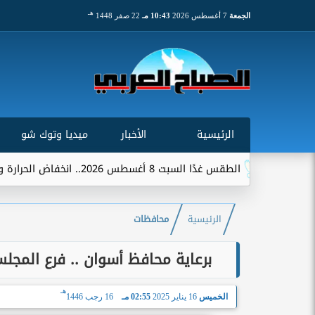
هـ
الجمعة
7 أغسطس 2026
10:43 مـ
22 صفر 1448
الرئيسية
الأخبار
ميديا وتوك شو
الطقس غدًا السبت 8 أغسطس 2026.. انخفاض الحرارة وشبورة ورياح على عدة...
الرئيسية
محافظات
برعاية محافظ أسوان .. فرع المجل
هـ
الخميس
16 يناير 2025
02:55 مـ
16 رجب 1446