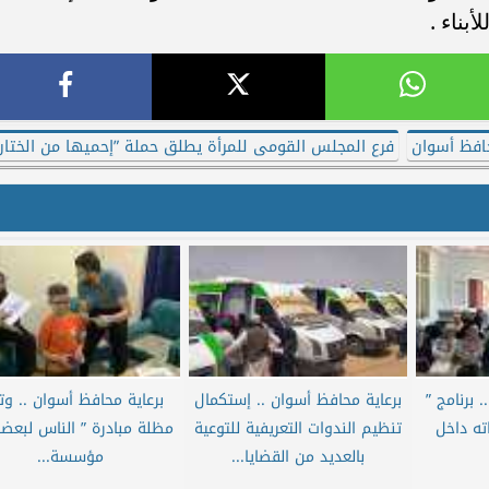
بناء .
حافظ أسوان
فرع المجلس القومى للمرأة يطلق حملة ”إحميها من الختان
 برنامج ”
برعاية محافظ أسوان .. إستكمال
برعاية محافظ أسوان .. و
ه داخل
تنظيم الندوات التعريفية للتوعية
مظلة مبادرة ” الناس لبعض
بالعديد من القضايا...
مؤسسة...