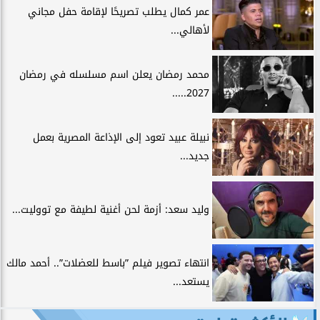
عمر كمال يطلب تصريحًا لإقامة حفل مجاني
لأهالي...
محمد رمضان يعلن اسم مسلسله في رمضان
2027.....
نبيلة عبيد تعود إلى الإذاعة المصرية بعمل
جديد...
وليد سعد: أزمة لحن أغنية لطيفة مع تووليت...
انتهاء تصوير فيلم ”باسط للعضلات”.. أحمد مالك
يستعد...