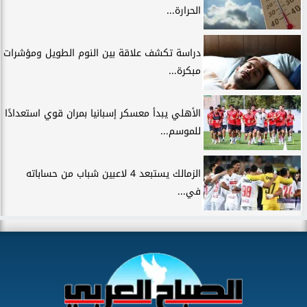
الحرارة...
دراسة تكشف علاقة بين النوم الطويل ومؤشرات
مبكرة...
الأهلي يبدأ معسكر إسبانيا بمران قوي استعدادًا
للموسم...
الزمالك يستبعد 4 لاعبين شباب من حساباته
في...