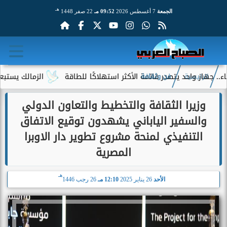
هـ
الجمعة
7 أغسطس 2026
09:52 مـ
22 صفر 1448
احد يتصدر قائمة الأكثر استهلاكًا للطاقة
الزمالك يستبعد 4 لاعبين شباب من حساباته في الموسم الجديد
الرئيسية
فن وثقافة
وزيرا الثقافة والتخطيط والتعاون الدولي
والسفير الياباني يشهدون توقيع الاتفاق
التنفيذي لمنحة مشروع تطوير دار الاوبرا
المصرية
هـ
الأحد
26 يناير 2025
12:10 مـ
26 رجب 1446