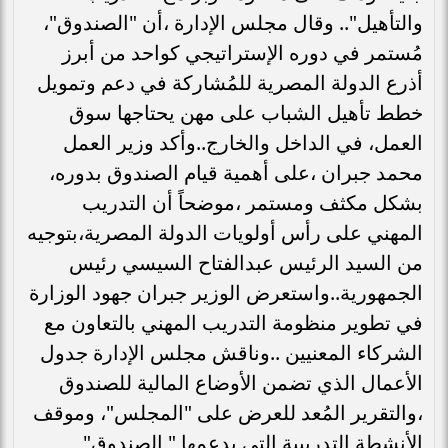
والتأهيل".. وقال مجلس الإدارة ،أن "الصندوق"،
مُستمر في دوره الإستراتيجي كواحد من أبرز
أذرع الدولة المصرية للمُشاركة في دعم وتمويل
خطط تأهيل الشباب على مهن يحتاجها سوق
العمل، في الداخل والخارج..وأكد وزير العمل
محمد جبران ،على أهمية قيام الصندوق بدوره،
بشكل مكثف ومستمر ،موضحاً أن التدريب
المهني على رأس أولويات الدولة المصرية،بتوجيه
من السيد الرئيس عبدالفتاح السيسي رئيس
الجمهورية..واستعرض الوزير جبران جهود الوزارة
في تطوير منظومة التدريب المهني بالتعاون مع
الشركاء المعنيين ..وناقش مجلس الإدارة جدول
الأعمال الذي تضمن الأوضاع المالية للصندوق
،والتقرير المُعد للعرض على "المجلس"، وموقف
الأنشطة التدريبية التي يدعمها " الصندوق"