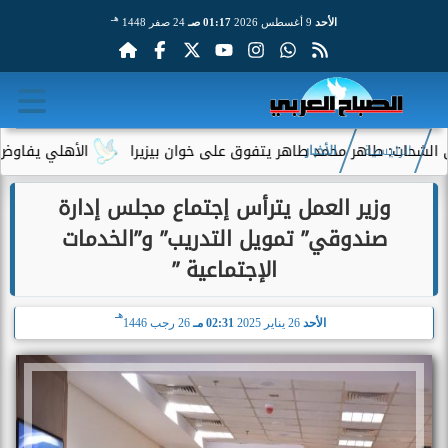
هـ
الأحد
9 أغسطس 2026
01:17 صـ
24 صفر 1448
: طاهر محمد طاهر يتفوق على خوان بيزيرا
الأهلي يفاوض أحمد عبد
الرئيسية
الأخبار
وزير العمل يترأس إجتماع مجلس إدارة
صندوقي” تمويل التدريب” و”الخدمات
الإجتماعية ”
هـ
الأحد
26 يناير 2025
02:31 مـ
26 رجب 1446