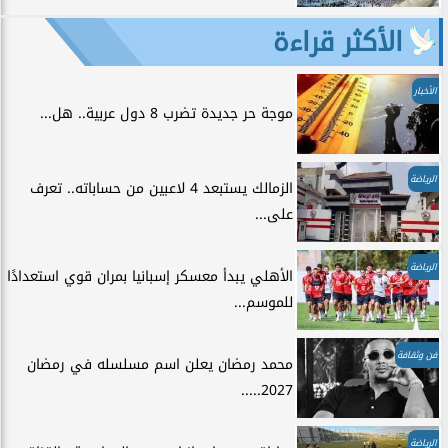
الأكثر قراءة
الأخبار
موجة حر جديدة تضرب 8 دول عربية.. هل...
الرياضة
الزمالك يستبعد 4 لاعبين من حساباته.. تعرف
على...
الرياضة
الأهلي يبدأ معسكر إسبانيا بمران قوي استعدادًا
للموسم...
فن وثقافة
محمد رمضان يعلن اسم مسلسله في رمضان
2027.....
الرياضة