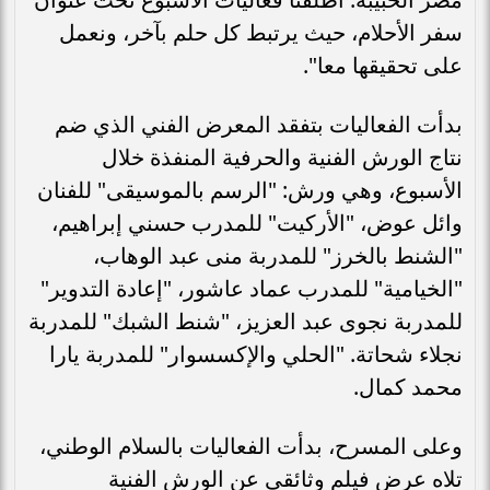
سفر الأحلام، حيث يرتبط كل حلم بآخر، ونعمل
على تحقيقها معا".
بدأت الفعاليات بتفقد المعرض الفني الذي ضم
نتاج الورش الفنية والحرفية المنفذة خلال
الأسبوع، وهي ورش: "الرسم بالموسيقى" للفنان
وائل عوض، "الأركيت" للمدرب حسني إبراهيم،
"الشنط بالخرز" للمدربة منى عبد الوهاب،
"الخيامية" للمدرب عماد عاشور، "إعادة التدوير"
للمدربة نجوى عبد العزيز، "شنط الشبك" للمدربة
نجلاء شحاتة. "الحلي والإكسسوار" للمدربة يارا
محمد كمال.
وعلى المسرح، بدأت الفعاليات بالسلام الوطني،
تلاه عرض فيلم وثائقي عن الورش الفنية