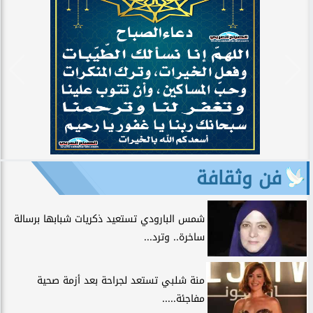
فن وثقافة
شمس البارودي تستعيد ذكريات شبابها برسالة
ساخرة.. وترد...
منة شلبي تستعد لجراحة بعد أزمة صحية
مفاجئة.....