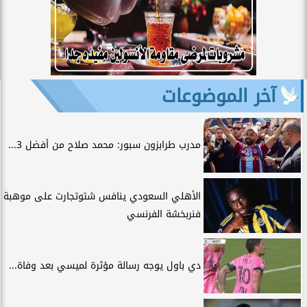
آخر الموضوعات
مدرب طرابزون سبور: محمد صلاح من أفضل 3...
الأهلي السعودي ينافس شتوتجارت على موهبة
فنربخشة الفرنسي
دي باول يوجه رسالة مؤثرة لميسي بعد وفاة...