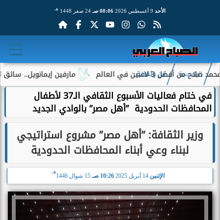
هـ
الأحد
9 أغسطس 2026
08:06 صـ
24 صفر 1448
بين في العالم
مارفين إيمانويل.. سائق توصيل وعا
الرئيسية
فن وثقافة
في ختام فعاليات الأسبوع الثقافي الـ37 لأطفال
المحافظات الحدودية ”أهل مصر” بالوادي الجديد
وزير الثقافة: ”أهل مصر” مشروع استراتيجي
لبناء وعي أبناء المحافظات الحدودية
هـ
الإثنين
14 أبريل 2025
10:26 صـ
15 شوال 1446