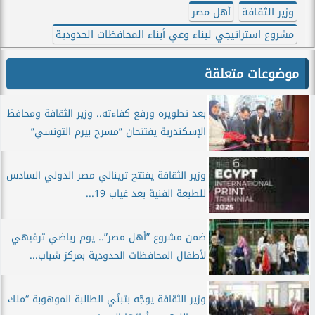
وزير الثقافة
أهل مصر
مشروع استراتيجي لبناء وعي أبناء المحافظات الحدودية
موضوعات متعلقة
بعد تطويره ورفع كفاءته.. وزير الثقافة ومحافظ
الإسكندرية يفتتحان ”مسرح بيرم التونسي”
وزير الثقافة يفتتح ترينالي مصر الدولي السادس
للطبعة الفنية بعد غياب 19...
ضمن مشروع ”أهل مصر”.. يوم رياضي ترفيهي
لأطفال المحافظات الحدودية بمركز شباب...
وزير الثقافة يوجّه بتبنّي الطالبة الموهوبة “ملك