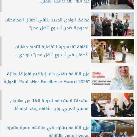
عبد الله” بعد أدائها المميز...
محافظ الوادي الجديد يلتقي أطفال المحافظات
الحدودية ضمن أسبوع ”أهل مصر”
الثقافة تقدم ورشا تفاعلية لتنمية مهارات
الأطفال في أسبوع ”أهل مصر” بالوادي...
وزير الثقافة يهنئ داليا إبراهيم لفوزها بجائزة
“PublisHer Excellence Award 2025” الدولية
استعدادًا لاستضافة الدورة الـ16 من مهرجان
المسرح العربي: وزير الثقافة يعقد اجتماعًا...
وزير الثقافة يشارك في مناقشة علمية متميزة
بمجمع الفنون والثقافة