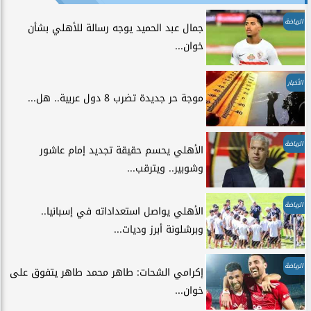
الرياضة
جمال عبد الحميد يوجه رسالة للأهلي بشأن
خوان...
الأخبار
موجة حر جديدة تضرب 8 دول عربية.. هل...
الرياضة
الأهلي يحسم حقيقة تجديد إمام عاشور
وشوبير.. ويترقب...
الرياضة
الأهلي يواصل استعداداته في إسبانيا..
وبرشلونة أبرز وديات...
الرياضة
إكرامي الشحات: طاهر محمد طاهر يتفوق على
خوان...