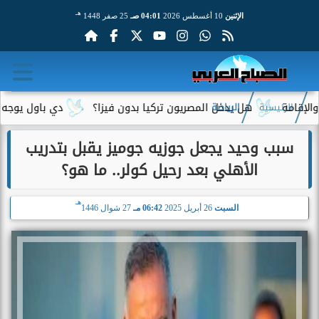
هـ
الإثنين
10 أغسطس 2026
04:01 صـ
25 صفر 1448
هل يدخل المصريون تركيا بدون فيزا؟
دي باول يوجه رسالة م
الرئيسية
الرياضة
سبب وحيد يجعل جوزيه جوميز يقبل بتدريب
الأهلي بعد رحيل كولر.. ما هو؟
هـ
السبت
26 أبريل 2025
06:42 مـ
27 شوال 1446