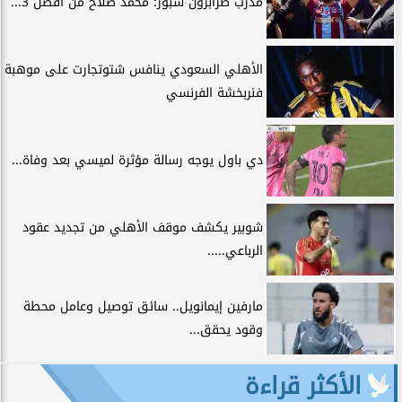
مدرب طرابزون سبور: محمد صلاح من أفضل 3...
الأهلي السعودي ينافس شتوتجارت على موهبة
فنربخشة الفرنسي
دي باول يوجه رسالة مؤثرة لميسي بعد وفاة...
شوبير يكشف موقف الأهلي من تجديد عقود
الرباعي.....
مارفين إيمانويل.. سائق توصيل وعامل محطة
وقود يحقق...
الأكثر قراءة