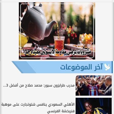
آخر الموضوعات
مدرب طرابزون سبور: محمد صلاح من أفضل 3...
الأهلي السعودي ينافس شتوتجارت على موهبة
فنربخشة الفرنسي