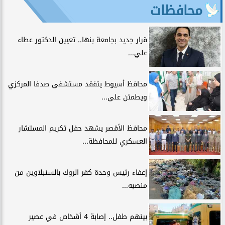
محافظات
قرار جديد بجامعة بنها.. تعيين الدكتور عطاء
علي...
محافظ أسيوط يتفقد مستشفى صدفا المركزي
ويطمئن على...
محافظ الأقصر يشهد حفل تكريم المستشار
العسكري للمحافظة...
إعفاء رئيس وحدة كفر الروك بالسنبلاوين من
منصبه...
بينهم طفل.. إصابة 4 أشخاص في عصير