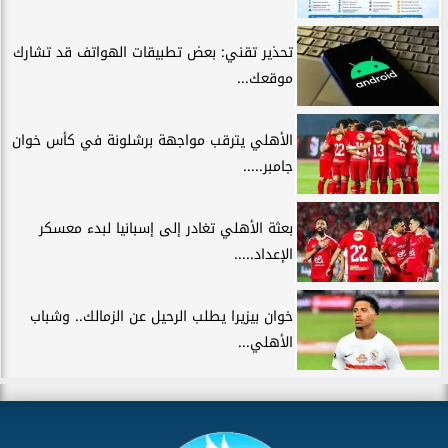
تحذير تقني: بعض تطبيقات الهواتف قد تشارك
موقعك...
الأهلي يترقب مواجهة برشلونة في كأس خوان
جامبر.....
بعثة الأهلي تغادر إلى إسبانيا لبدء معسكر
الإعداد.....
خوان بيزيرا يطلب الرحيل عن الزمالك.. وشباب
الأهلي...