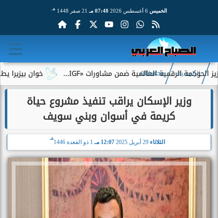
هـ
الخميس
6 أغسطس 2026
07:48 مـ
21 صفر 1448
مة الرقمية العالمية ضمن مشاورات «IGF...
خوان بيزيرا يطلب الرح
الرئيسية
محافظات
وزير الإسكان يراقب تنفيذ مشروع حياة
كريمة في أسوان وبني سويف
هـ
الثلاثاء
29 أبريل 2025
12:07 مـ
1 ذو القعدة 1446