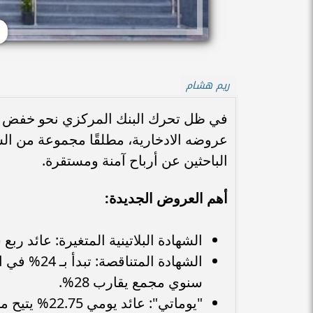
ريم هشام
عروضه الادخارية، مطلقًا مجموعة من الشه
الباحثين عن أرباح آمنة ومستقرة.
أهم العروض الجديدة:
الشهادة البلاتينية المتغيرة: عائد ربع سنوي 23% لمدة ثل
سنوي مجمع يقارب 28%.
"يوماتي": عائد يومي 22.75% يتيح مرونة في السحب دون انتظار فترات طويلة.