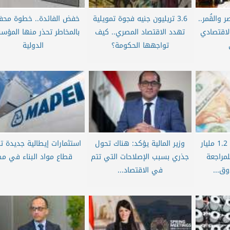
والقُمر..
3.6 تريليون جنيه فجوة تمويلية
خفض الفائدة.. خطوة محف
الاقتصادي
تهدد الاقتصاد المصري.. كيف
بالمخاطر تحذر منها المؤس
تواجهها الحكومة؟
الدولية
”شريحة جديدة بقيمة 1.2 مليار
وزير المالية يؤكد: هناك تحول
استثمارات إيطالية جديدة 
مراجعة
جذري بسبب الإصلاحات التي تتم
قطاع مواد البناء في مص
ق...
في الاقتصاد...