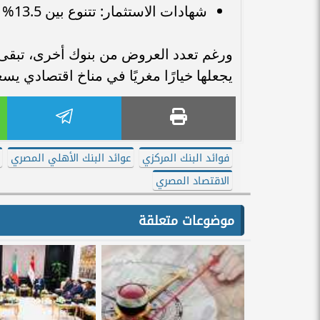
شهادات الاستثمار: تتنوع بين 13.5% و17%، حسب المدة ونمط صرف العائد.
ورغم تعدد العروض من بنوك أخرى، تبقى ش
يجعلها خيارًا مغريًا في مناخ اقتصادي يس
فوائد البنك المركزي
عوائد البنك الأهلي المصري
الاقتصاد المصري
موضوعات متعلقة