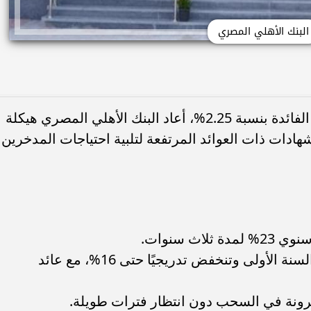
البنك الأهلي المصري
في ظل تحرك البنك المركزي نحو خفض الفائدة بنسبة 2.25%، أعاد البنك الأهلي المصري هيكلة
ادات ذات العوائد المرتفعة لتلبية احتياجات المدخرين
اث سنوات.
الشهادة المتناقصة: تبدأ بـ 24% في السنة الأولى وتنخفض تدريجيًا حتى 16%، مع عائد