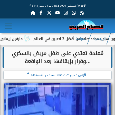
هـ
الأحد
9 أغسطس 2026
04:02 مـ
24 صفر 1448
صلاح من أفضل 3 لاعبين في العالم
مارفين إيمانويل.. س
الرئيسية
الحوادث
مُعلمة تعتدي على طفل مريض بالسكري
...وقرار بإيقافها بعد الواقعة
هـ
الإثنين
5 مايو 2025
10:55 صـ
7 ذو القعدة 1446