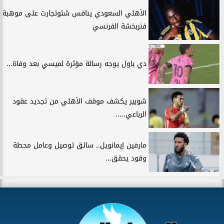
الأهلي السعودي ينافس شتوتجارت على موهبة
فنربخشة الفرنسي
دي باول يوجه رسالة مؤثرة لميسي بعد وفاة...
شوبير يكشف موقف الأهلي من تجديد عقود
الرباعي.....
مارفين إيمانويل.. سائق توصيل وعامل محطة
وقود يحقق...