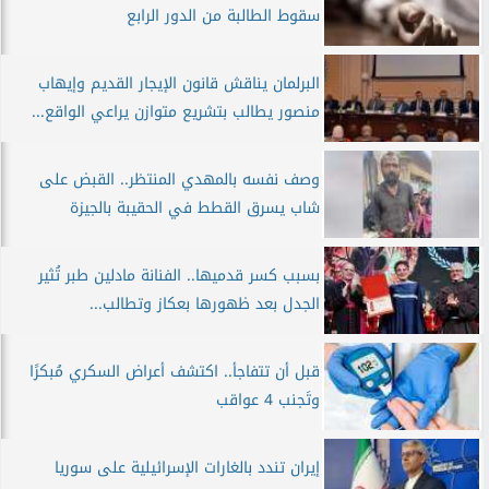
سقوط الطالبة من الدور الرابع
البرلمان يناقش قانون الإيجار القديم وإيهاب
منصور يطالب بتشريع متوازن يراعي الواقع...
وصف نفسه بالمهدي المنتظر.. القبض على
شاب يسرق القطط في الحقيبة بالجيزة
بسبب كسر قدميها.. الفنانة مادلين طبر تُثير
الجدل بعد ظهورها بعكاز وتطالب...
قبل أن تتفاجأ.. اكتشف أعراض السكري مُبكرًا
وتَجنب 4 عواقب
إيران تندد بالغارات الإسرائيلية على سوريا