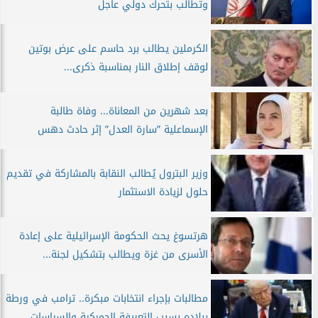
وتطالب بتحرك دولي عاجل
الكرملين يطالب برد حاسم على عرض بوتين
لوقف إطلاق النار بمناسبة ذكرى...
بعد شهرين من المعاناة... وفاة طالبة
الإسماعلية ”سارة العدل” إثر حادث دهس
وزير البترول يُطالب النقابة بالمشاركة في تقديم
حلول لزيادة الاستثمار
هرتسوغ يحث الحكومة الإسرائيلية على إعادة
الأسرى من غزة ويطالب بتشكيل لجنة...
مطالبات بإجراء انتخابات مبكرة.. ترامب في ورطة
ببلاده بسبب التعريفة الجمركية والسياسات...