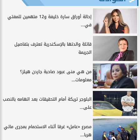
إحالة أوراق سارة خليفة و12 متهمين للمفتي
في...
قاتلة والدتها بالإسكندرية تعترف بتفاصيل
الجريمة
من هي منى عبود صاحبة جاردن هيلز؟
معلومات...
البلوجر تريكة أمام التحقيقات بعد اتهامه بالنصب
على...
مصرع «عامل» غرقا أثناء الاستحمام بمجرى مائي
هربا...