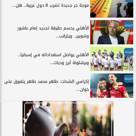
موجة حر جديدة تضرب 8 دول عربية.. هل...
الرياضة
الأهلي يحسم حقيقة تجديد إمام عاشور
وشوبير.. ويترقب...
الرياضة
الأهلي يواصل استعداداته في إسبانيا..
وبرشلونة أبرز وديات...
الرياضة
إكرامي الشحات: طاهر محمد طاهر يتفوق على
خوان...