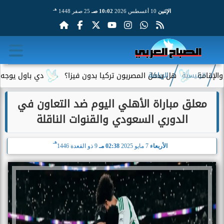
هـ
الإثنين
10 أغسطس 2026
10:02 صـ
25 صفر 1448
هل يدخل المصريون تركيا بدون فيزا؟
دي باول يوجه رسالة م
الرئيسية
الرياضة
معلق مباراة الأهلي اليوم ضد التعاون في
الدوري السعودي والقنوات الناقلة
هـ
الأربعاء
7 مايو 2025
02:38 مـ
9 ذو القعدة 1446