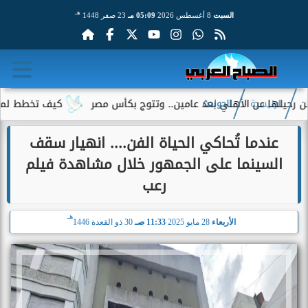
هـ
السبت
8 أغسطس 2026
05:09 مـ
23 صفر 1448
ها عن الأهلي بعد عامين.. وتتوج بكأس مصر
كيف تخطط لميزانية 
الرئيسية
الحوادث
عندما تُحاكي الحياة الفن.... انهيار سقف
السينما على الجمهور خلال مشاهدة فيلم
رعب
هـ
الأربعاء
28 مايو 2025
11:33 صـ
30 ذو القعدة 1446