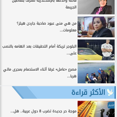
قاتلة والدتها بالإسكندرية تعترف بتفاصيل
الجريمة
من هي منى عبود صاحبة جاردن هيلز؟
معلومات...
البلوجر تريكة أمام التحقيقات بعد اتهامه بالنصب
على...
مصرع «عامل» غرقا أثناء الاستحمام بمجرى مائي
هربا...
الأكثر قراءة
الأخبار
موجة حر جديدة تضرب 8 دول عربية.. هل...