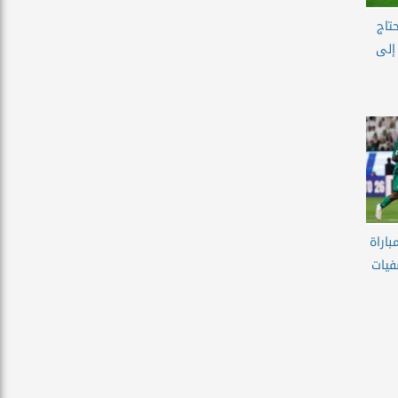
تاج
إلى
باراة
فيات