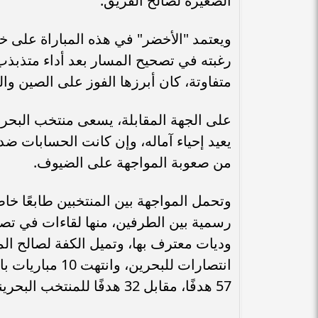
الصغيرة لصالح الفريق.
ويعتمد "الأخضر" في هذه المباراة على خب
رغبته في تصحيح المسار بعد أداء متذبذب 
متفاوتة، كان أبرزها الفوز على الصين والت
على الجهة المقابلة، يسعى منتخب البحر
يعيد إحياء آماله، وإن كانت الحسابات ضده
من صعوبة المواجهة على الضيوف.
رسمية بين الطرفين، منها لقاءات في تصف
انتصارات للبحري
57 هدفًا، مقابل 32 هدفًا للمنتخب البحريني.