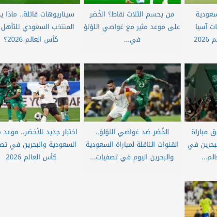
سعودية
من يحسم الثلاث نقاط؟ الخُضر
سيناريوهات قاتلة.. ماذا يح
ت آسيا
على موعد مثير مع غواصي اللؤلؤ
المنتخب السعودي للتأهل 
20
في...
كأس العالم 2026؟
 مباراة
الخُضر ضد غواصي اللؤلؤ..
اختبار جديد للأخضر.. موعد م
لبحرين في
القنوات الناقلة لمباراة السعودية
السعودية والبحرين في تص
م...
والبحرين اليوم في تصفيات...
كأس العالم 2026