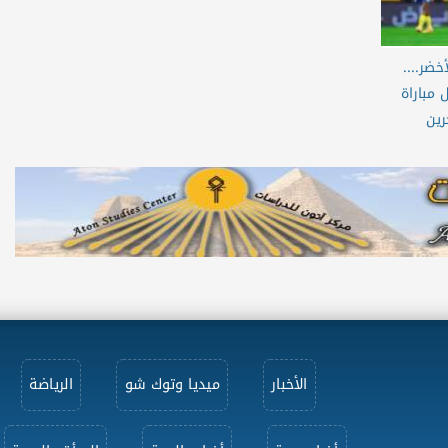
ضر....
 مباراة
رين
الأخبار
ميديا وتوك شو
الرياضة