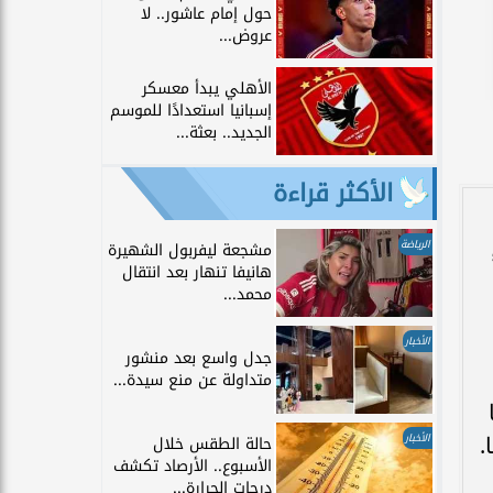
حول إمام عاشور.. لا
عروض...
الأهلي يبدأ معسكر
إسبانيا استعدادًا للموسم
الجديد.. بعثة...
الأكثر قراءة
الرياضة
مشجعة ليفربول الشهيرة
اء
هانيفا تنهار بعد انتقال
محمد...
الأخبار
جدل واسع بعد منشور
متداولة عن منع سيدة...
ا
الأخبار
حالة الطقس خلال
الأسبوع.. الأرصاد تكشف
درجات الحرارة...