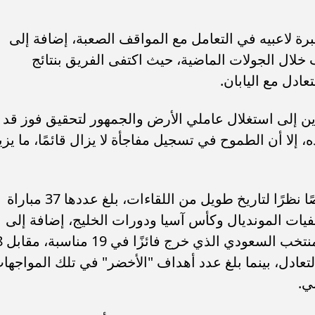
رة لاعبيه في التعامل مع المواقف الصعبة، إضافة إلى
خلال الجولات الماضية، حيث اكتفى الفريق بنتائج
عادل مع اليابان.
ين إلى استغلال عاملي الأرض والجمهور لتحقيق فوز قد
، إلا أن الطموح في تسجيل مفاجأة لا يزال قائمًا، ما يزي
وتحمل المواجهة بين المنتخبين طابعًا خاصًا نظرًا لتاريخ طويل من اللقاءات، بلغ عددها 37 مباراة
يات المونديال وكأس آسيا ودورات الخليج، إضافة إلى
وديات معترف بها، وتميل الكفة لصا
ن، وانتهت 10 مباريات بالتعادل، بينما بلغ عدد أهداف "الأخضر" في تلك المواجه