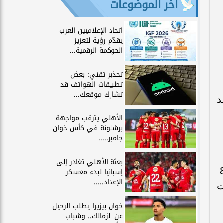
آخر الموضوعات
اتحاد الإعلاميين العرب
يقدّم رؤية لتعزيز
الحوكمة الرقمية...
تحذير تقني: بعض
تطبيقات الهواتف قد
تشارك موقعك...
د
الأهلي يترقب مواجهة
برشلونة في كأس خوان
جامبر.....
بعثة الأهلي تغادر إلى
لح المنتخب السعودي الذي خرج فائزًا في 19 مناسبة، مقابل 8
إسبانيا لبدء معسكر
الإعداد.....
ات
خوان بيزيرا يطلب الرحيل
عن الزمالك.. وشباب