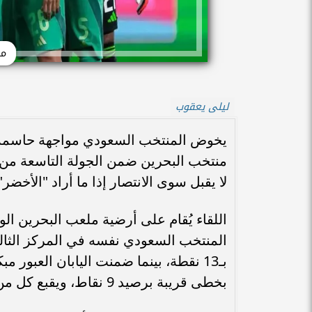
مب
ليلى يعقوب
لا يقبل سوى الانتصار إذا ما أراد "الأخض
اللقاء يُقام على أرضية ملعب البحرين ا
بخطى قريبة برصيد 9 نقاط، ويقبع كل من البحرين والصين في ذيل المجموعة بـ6 نقاط لكل منهما.