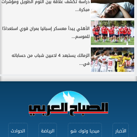
دراسة تكشف علاقة بين النوم الطويل ومؤشرات
مبكرة...
الأهلي يبدأ معسكر إسبانيا بمران قوي استعدادًا
للموسم...
الزمالك يستبعد 4 لاعبين شباب من حساباته
في...
الأخبار
ميديا وتوك شو
الرياضة
الحوادث