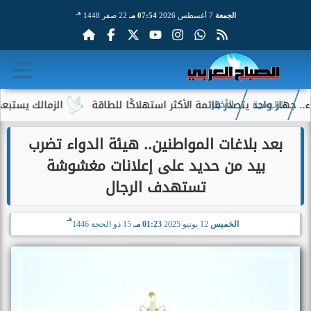
هـ
الجمعة
7 أغسطس 2026
07:54 مـ
22 صفر 1448
 واحد يتصدر قائمة الأكثر استهلاكًا للطاقة
الزمالك يستبعد 4 لاعبين شباب من حساباته في الموسم الجديد
الرئيسية
الأخبار
بعد بلاغات المواطنين.. هيئة الدواء تضرب
بيد من حديد على إعلانات مغشوشة
تستهدف الرجال
هـ
الخميس
12 يونيو 2025
01:23 مـ
15 ذو الحجة 1446