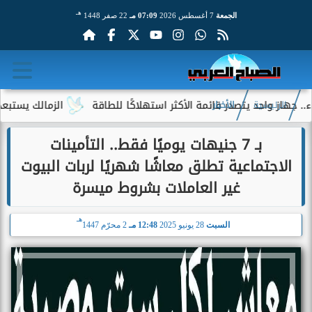
هـ
الجمعة
7 أغسطس 2026
07:09 مـ
22 صفر 1448
 واحد يتصدر قائمة الأكثر استهلاكًا للطاقة
الزمالك يستبعد 4 لاعبين شباب من حساباته في الموسم الجديد
الرئيسية
الأخبار
بـ 7 جنيهات يوميًا فقط.. التأمينات
الاجتماعية تطلق معاشًا شهريًا لربات البيوت
غير العاملات بشروط ميسرة
هـ
السبت
28 يونيو 2025
12:48 مـ
2 محرّم 1447