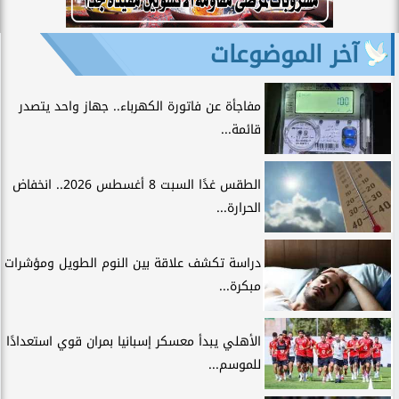
آخر الموضوعات
مفاجأة عن فاتورة الكهرباء.. جهاز واحد يتصدر
قائمة...
الطقس غدًا السبت 8 أغسطس 2026.. انخفاض
الحرارة...
دراسة تكشف علاقة بين النوم الطويل ومؤشرات
مبكرة...
الأهلي يبدأ معسكر إسبانيا بمران قوي استعدادًا
للموسم...