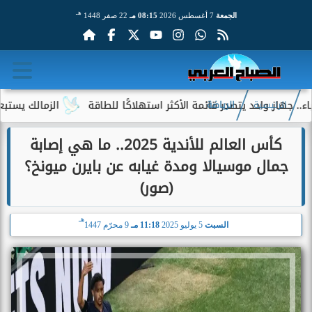
هـ
الجمعة
7 أغسطس 2026
08:15 مـ
22 صفر 1448
د يتصدر قائمة الأكثر استهلاكًا للطاقة
الزمالك يستبعد 4 لاعبين شباب من حساباته في الموسم الجديد
الرئيسية
الرياضة
كأس العالم للأندية 2025.. ما هي إصابة
جمال موسيالا ومدة غيابه عن بايرن ميونخ؟
(صور)
هـ
السبت
5 يوليو 2025
11:18 مـ
9 محرّم 1447