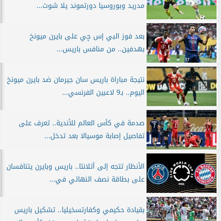
مدريد وبوروسيا دورتموند يلا شوت...
بعد فوز البي إس چي على بايرن ميونخ
بهدفين.. من منافس باريس...
نتيجة مباراة باريس سان جيرمان ضد بايرن ميونخ
اليوم.. بـ9 لاعبين الفرنسي...
صدمة في كأس العالم للأندية.. تعرف على
تفاصيل إصابة موسيالا بعد تدخل...
الأنظار تتجه إلى أتلانتا.. باريس وبايرن يتنافسان
على بطاقة نصف النهائي في...
بقيادة حكيمي وكفارتسخيليا.. تشكيل باريس