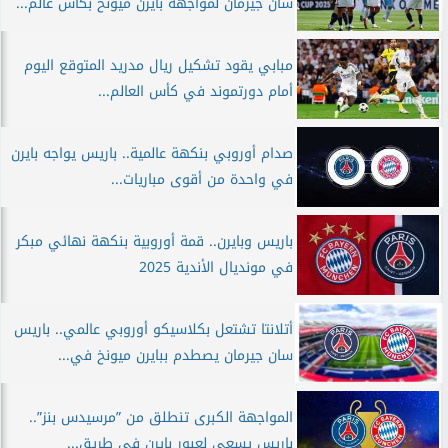
سان جيرمان لمواجهة بايرن ميونخ بكأس عالم...
مبابي يقود تشكيل ريال مدريد المتوقع اليوم
أمام دورتموند في كأس العالم...
صدام أوروبي بنكهة عالمية.. باريس يواجه بايرن
في واحدة من أقوى مباريات...
باريس وبايرن.. قمة أوروبية بنكهة نهائي مبكر
في مونديال الأندية 2025
أتلانتا تشتعل بكلاسيكو أوروبي عالمي.. باريس
سان جيرمان يصطدم ببايرن ميونخ في...
المواجهة الكبرى تنطلق من ”مرسيدس بنز”..
باريس يسعى لعبور بايرن في طريق...