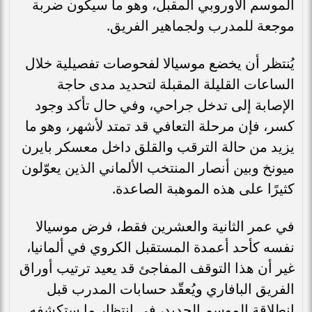
الموسم الأوروبي المقبل، وهو ما سيكون ضربة
موجعة للمدرب ولجماهير الفريق.
يُنتظر أن يخضع موسيالا لفحوصات تفصيلية خلال
الساعات القليلة المقبلة لتحديد مدى حاجة
الإصابة إلى تدخل جراحي، وفي حال تأكد وجود
كسر، فإن مرحلة التعافي قد تمتد لأشهر، وهو ما
يزيد من حالة الترقب والقلق داخل معسكر بايرن
ميونخ وبين أنصار المنتخب الألماني الذين يعوّلون
كثيرًا على هذه الموهبة الصاعدة.
في عمر الثانية والعشرين فقط، فرض موسيالا
نفسه كأحد أعمدة المستقبل الكروي في ألمانيا،
غير أن هذا التوقف المفاجئ قد يعيد ترتيب أوراق
الفريق البافاري ويُعقّد حسابات المدرب قبل
انطلاقة الموسم الجديد، في انتظار ما ستكشفه