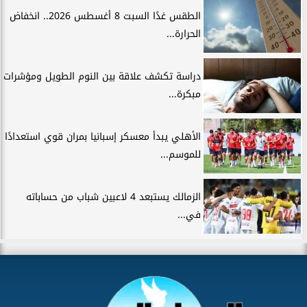
الطقس غدًا السبت 8 أغسطس 2026.. انخفاض
الحرارة...
دراسة تكشف علاقة بين النوم الطويل ومؤشرات
مبكرة...
الأهلي يبدأ معسكر إسبانيا بمران قوي استعدادًا
للموسم...
الزمالك يستبعد 4 لاعبين شباب من حساباته
في...