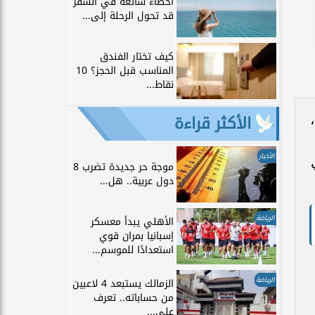
أخطاء شائعة في السفر
قد تحول الرحلة إلى...
كيف تختار الفندق
المناسب قبل الحجز؟ 10
نقاط...
الأكثر قراءة
الأخبار
موجة حر جديدة تضرب 8
دول عربية.. هل...
الرياضة
الأهلي يبدأ معسكر
إسبانيا بمران قوي
استعدادًا للموسم...
الرياضة
الزمالك يستبعد 4 لاعبين
من حساباته.. تعرف
على...