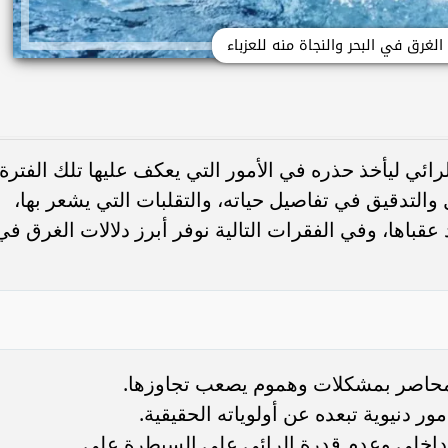
الغرق في البحر والنجاة منه للعزباء
رائي ليأخذ حذره في الأمور التي يعكف عليها تلك الفترة،
والتدقيق في تفاصيل حياته، والتقلبات التي يشعر بها،
 عقباها، وفي الفقرات التالية نوفر أبرز دلالات الغرق في
 محاصر بمشكلات وهموم يصعب تجاوزها.
ور دنيوية تبعده عن أولوياته الحقيقية.
داخلي وعدم قدرة الرائي على السيطرة على