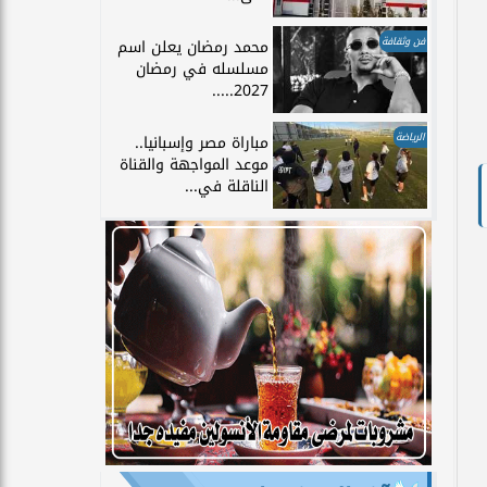
فن وثقافة
محمد رمضان يعلن اسم
مسلسله في رمضان
2027.....
الرياضة
مباراة مصر وإسبانيا..
موعد المواجهة والقناة
الناقلة في...