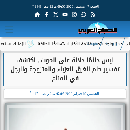
هـ
الجمعة
7 أغسطس 2026
09:38 مـ
22 صفر 1448
 واحد يتصدر قائمة الأكثر استهلاكًا للطاقة
الزمالك يستبعد 4 لاعبين شباب من حساباته في الموسم الجديد
الرئيسية
منوعات
ليس دائمًا دلالة على الموت.. اكتشف
تفسير حلم الغرق للعزباء والمتزوجة والرجل
في المنام
هـ
الخميس
19 فبراير 2026
02:09 مـ
2 رمضان 1447