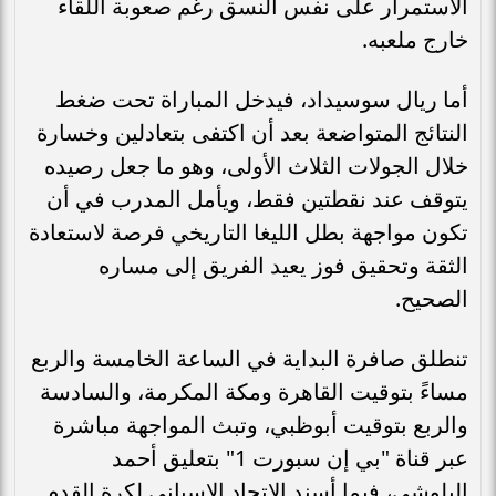
الاستمرار على نفس النسق رغم صعوبة اللقاء
خارج ملعبه.
أما ريال سوسيداد، فيدخل المباراة تحت ضغط
النتائج المتواضعة بعد أن اكتفى بتعادلين وخسارة
خلال الجولات الثلاث الأولى، وهو ما جعل رصيده
يتوقف عند نقطتين فقط، ويأمل المدرب في أن
تكون مواجهة بطل الليغا التاريخي فرصة لاستعادة
الثقة وتحقيق فوز يعيد الفريق إلى مساره
الصحيح.
تنطلق صافرة البداية في الساعة الخامسة والربع
مساءً بتوقيت القاهرة ومكة المكرمة، والسادسة
والربع بتوقيت أبوظبي، وتبث المواجهة مباشرة
عبر قناة "بي إن سبورت 1" بتعليق أحمد
البلوشي، فيما أسند الاتحاد الإسباني لكرة القدم