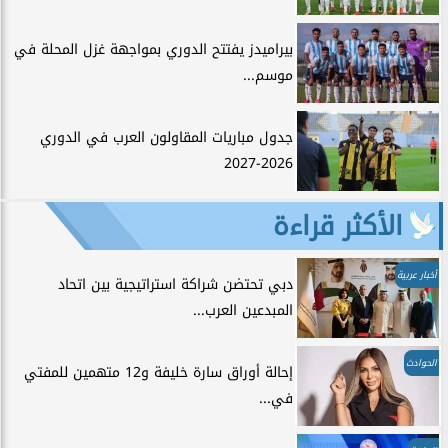
بيراميدز يفتتح الدوري بمواجهة غزل المحلة في
موسم...
جدول مباريات المقاولون العرب في الدوري
2026-2027
الأكثر قراءة
أخبار عربية
دبي تحتضن شراكة استراتيجية بين اتحاد
المبدعين العرب...
الحوادث
إحالة أوراق سارة خليفة و12 متهمين للمفتي
في...