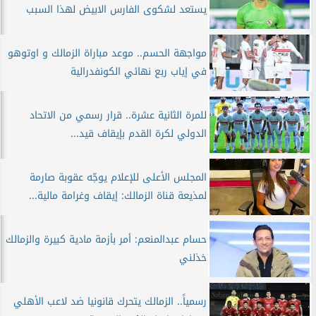
يستعد لشكوى الفارس الابيض لهذا السبب
مواجهة الحسم.. موعد مباراة الزمالك و اوتوهو
في إياب ربع نهائي الكونفدرالية
للمرة الثانية عشرة.. قرار رسمي من الاتحاد
الدولي لكرة القدم بإيقاف قيد...
المجلس الأعلى للإعلام يوجّه عقوبة صارمة
لمذيعة قناة الزمالك: إيقاف وغرامة مالية...
حسام عبدالمنعم: أمر بأزمة مادية كبيرة والزمالك
خذلني
رسمياً.. الزمالك يتحرك قانونيا ضد لاعب الأهلي