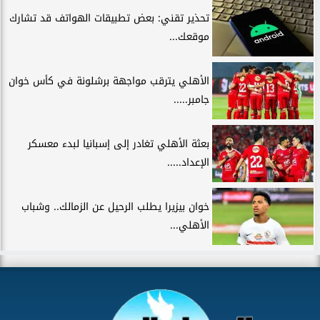
تحذير تقني: بعض تطبيقات الهواتف قد تشارك
موقعك...
الأهلي يترقب مواجهة برشلونة في كأس خوان
جامبر.....
بعثة الأهلي تغادر إلى إسبانيا لبدء معسكر
الإعداد.....
خوان بيزيرا يطلب الرحيل عن الزمالك.. وشباب
الأهلي...