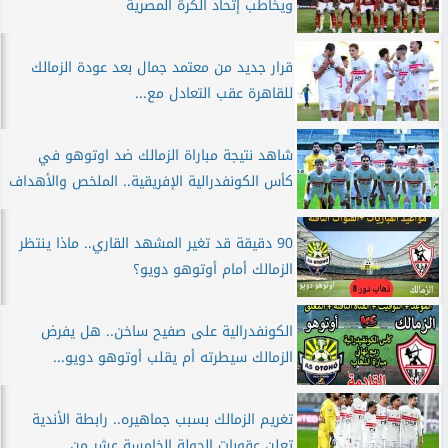
ويخاطب إتحاد الكرة المصرية
قرار جديد من معتمد جمال بعد عودة الزمالك
للقاهرة عقب التعادل مع...
شاهد نتيجة مباراة الزمالك ضد اوتوهو في
كأس الكونفدرالية الإفريقية.. الملخص والأهداف
90 دقيقة قد تغير المشهد القاري.. ماذا ينتظر
الزمالك أمام أوتوهو دويو؟
الكونفدرالية على صفيح ساخن.. هل يفرض
الزمالك سيطرته أم يقلب أوتوهو دويو...
تغريم الزمالك بسبب جماهيره.. رابطة الأندية
تعلن عقوبات الجولة الخامسة عشر من...