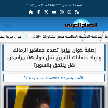
هـ
الجمعة
7 أغسطس 2026
03:20 صـ
22 صفر 1448
مة الرقمية العالمية ضمن مشاورات «IGF...
خوان بيزيرا يطلب الرحي
الرئيسية
الرياضة
إصابة خوان بيزيرا تصدم جماهير الزمالك
وتربك حسابات الفريق قبل مواجهة بيراميدز..
هل يلتحق بالسوبر؟
هـ
الأحد
2 نوفمبر 2025
06:55 مـ
11 جمادى أول 1447