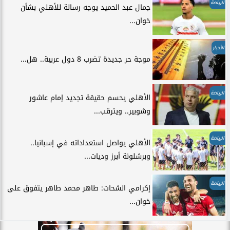
الرياضة
جمال عبد الحميد يوجه رسالة للأهلي بشأن
خوان...
الأخبار
موجة حر جديدة تضرب 8 دول عربية.. هل...
الرياضة
الأهلي يحسم حقيقة تجديد إمام عاشور
وشوبير.. ويترقب...
الرياضة
الأهلي يواصل استعداداته في إسبانيا..
وبرشلونة أبرز وديات...
الرياضة
إكرامي الشحات: طاهر محمد طاهر يتفوق على
خوان...