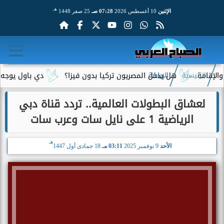
هـ
الإثنين
10 أغسطس 2026
07:28 صـ
25 صفر 1448
مة
هل يدخل المصريون تركيا بدون فيزا؟
دي باول يوجه رسالة
الرئيسية
الرياضة
لعشاق البطولات العالمية.. تردد قناة دبي
الرياضية 1 على نايل سات وعرب سات
هـ
الأحد
9 نوفمبر 2025
03:11 مـ
18 جمادى أول 1447