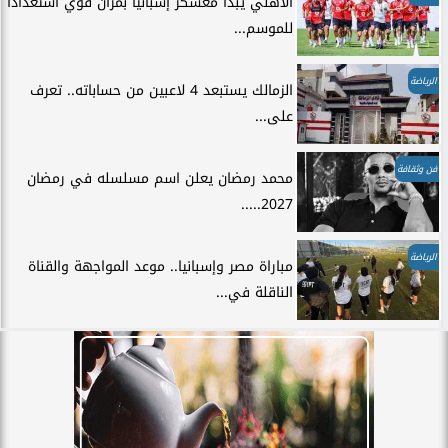
الأهلي يبدأ معسكر إسبانيا بمران قوي استعدادًا
للموسم...
الرياضة
الزمالك يستبعد 4 لاعبين من حساباته.. تعرف
على...
فن وثقافة
محمد رمضان يعلن اسم مسلسله في رمضان
2027.....
الرياضة
مباراة مصر وإسبانيا.. موعد المواجهة والقناة
الناقلة في...