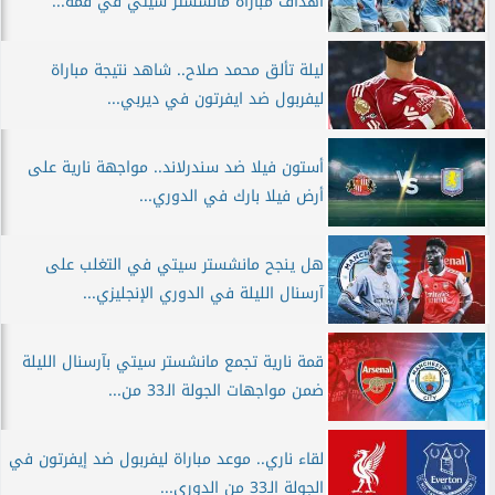
أهداف مباراة مانشستر سيتي في قمة...
ليلة تألق محمد صلاح.. شاهد نتيجة مباراة
ليفربول ضد ايفرتون في ديربي...
أستون فيلا ضد سندرلاند.. مواجهة نارية على
أرض فيلا بارك في الدوري...
هل ينجح مانشستر سيتي في التغلب على
آرسنال الليلة في الدوري الإنجليزي...
قمة نارية تجمع مانشستر سيتي بآرسنال الليلة
ضمن مواجهات الجولة الـ33 من...
لقاء ناري.. موعد مباراة ليفربول ضد إيفرتون في
الجولة الـ33 من الدوري...