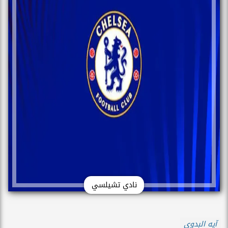
نادي تشيلسي
آيه البدوى