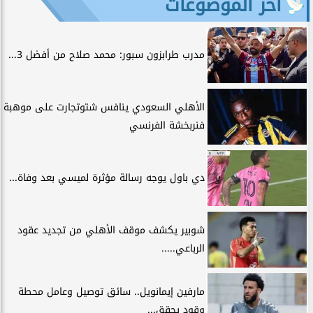
آخر الموضوعات
مدرب طرابزون سبور: محمد صلاح من أفضل 3...
الأهلي السعودي ينافس شتوتجارت على موهبة
فنربخشة الفرنسي
دي باول يوجه رسالة مؤثرة لميسي بعد وفاة...
شوبير يكشف موقف الأهلي من تجديد عقود
الرباعي.....
مارفين إيمانويل.. سائق توصيل وعامل محطة
وقود يحقق...