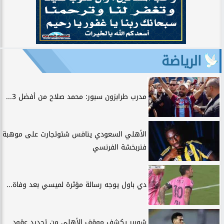
الرياضة
مدرب طرابزون سبور: محمد صلاح من أفضل 3...
الأهلي السعودي ينافس شتوتجارت على موهبة
فنربخشة الفرنسي
دي باول يوجه رسالة مؤثرة لميسي بعد وفاة...
شوبير يكشف موقف الأهلي من تجديد عقود