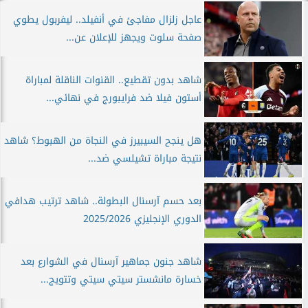
عاجل زلزال مفاجئ في أنفيلد.. ليفربول يطوي
صفحة سلوت ويجهز للإعلان عن...
شاهد بدون تقطيع.. القنوات الناقلة لمباراة
أستون فيلا ضد فرايبورج في نهائي...
هل ينجح السيبيرز في النجاة من الهبوط؟ شاهد
نتيجة مباراة تشيلسي ضد...
بعد حسم آرسنال البطولة.. شاهد ترتيب هدافي
الدوري الإنجليزي 2025/2026
شاهد جنون جماهير آرسنال في الشوارع بعد
خسارة مانشستر سيتي سيتي وتتويج...