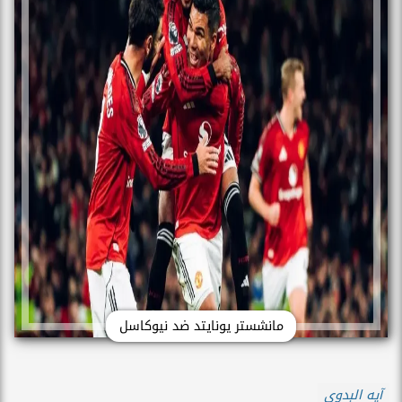
مانشستر يونايتد ضد نيوكاسل
آيه البدوى