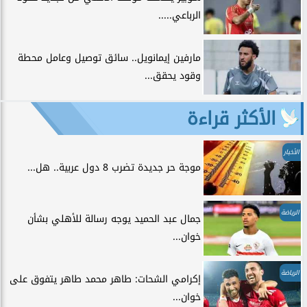
الرباعي.....
مارفين إيمانويل.. سائق توصيل وعامل محطة
وقود يحقق...
الأكثر قراءة
الأخبار
موجة حر جديدة تضرب 8 دول عربية.. هل...
الرياضة
جمال عبد الحميد يوجه رسالة للأهلي بشأن
خوان...
الرياضة
إكرامي الشحات: طاهر محمد طاهر يتفوق على
خوان...