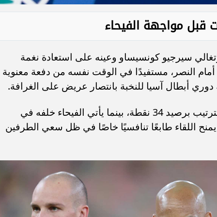
ات قبل مواجهة الفيحاء
برتغالي سيرجيو كونسيساو وعينه على استعادة نغمة
 أمام النصر، مستفيدًا في الوقت نفسه من دفعة معنوية
ويحتل الاتحاد المركز السابع في جدول الترتيب برصيد 34 نقطة، بينما يأتي الفيحاء خلفه في
عشر برصيد 23 نقطة، ما يمنح اللقاء طابعًا تنافسيًا خاصًا في ظل سعي الطرفين