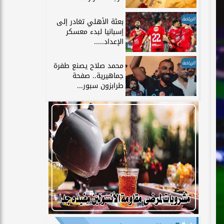
الرياضة
بعثة الأهلي تغادر إلى
إسبانيا لبدء معسكر
الإعداد.....
الرياضة
محمد صلاح يصنع طفرة
جماهيرية.. صفحة
طرابزون سبور...