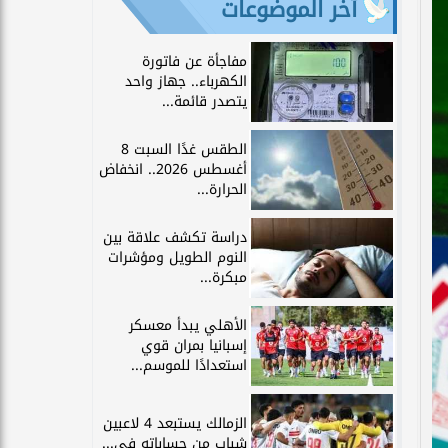
آخر الموضوعات
مفاجأة عن فاتورة
الكهرباء.. جهاز واحد
يتصدر قائمة...
الطقس غدًا السبت 8
أغسطس 2026.. انخفاض
الحرارة...
دراسة تكشف علاقة بين
النوم الطويل ومؤشرات
مبكرة...
الأهلي يبدأ معسكر
إسبانيا بمران قوي
استعدادًا للموسم...
الزمالك يستبعد 4 لاعبين
شباب من حساباته في...