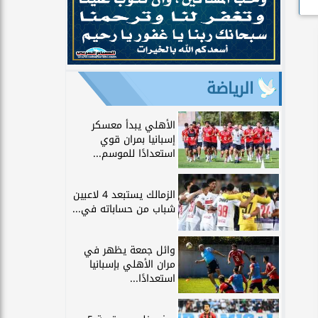
الرياضة
الأهلي يبدأ معسكر
إسبانيا بمران قوي
استعدادًا للموسم...
الزمالك يستبعد 4 لاعبين
شباب من حساباته في...
وائل جمعة يظهر في
مران الأهلي بإسبانيا
استعدادًا...