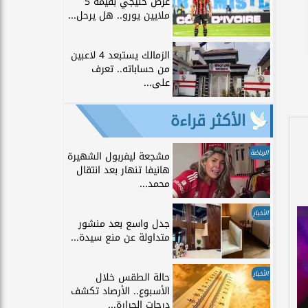
عرض خليجي بقيمة 5
ملايين يورو.. هل يرحل...
الزمالك يستبعد 4 لاعبين
من حساباته.. تعرف
على...
الأكثر قراءة
الرياضة
مشجعة ليفربول الشهيرة
هانيفا تنهار بعد انتقال
محمد...
الأخبار
جدل واسع بعد منشور
متداولة عن منع سيدة...
الأخبار
حالة الطقس خلال
الأسبوع.. الأرصاد تكشف
درجات الحرارة...