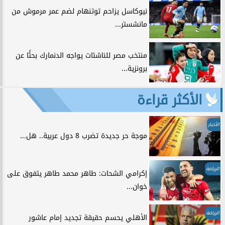
نيوكاسل يزاحم توتنهام لضم عمر مرموش من
مانشستر...
منتخب مصر للناشئات يواجه الدنمارك بحثًا عن
برونزية...
الأكثر قراءة
الأخبار
موجة حر جديدة تضرب 8 دول عربية.. هل...
الرياضة
إكرامي الشحات: طاهر محمد طاهر يتفوق على
خوان...
الرياضة
الأهلي يحسم حقيقة تجديد إمام عاشور