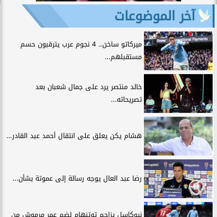
آخر الموضوعات
ميركاتو ساخن.. 4 نجوم عرب يترقبون حسم
مستقبلهم...
خالد منتصر يرد على جمال شعبان بعد
تصريحاته...
هشام يكن يعلق على انتقال أحمد عبد القادر...
رضا عبد العال يوجه رسالة إلى عموتة بشأن...
نيوكاسل يزاحم توتنهام لضم عمر مرموش من