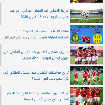
أبرزها الأهلي ضد الجيش الملكي.. مواعيد
مباريات اليوم الأحد 15 فبراير 2026...
شاهدها على المفتوحة.. القنوات الناقلة
المجانية لمباراة شبيبة القبائل ضد يانج افريكانز...
تسريب تشكيل الأهلي ضد الجيش الملكي في
دوري أبطال إفريقيا.. خطة توروب...
تاريخ مواجهات الأهلي ضد الجيش الملكي في
كل البطولات.. لمن الغلبة؟
أبرزهم زيزو.. قائمة غيابات الأهلي ضد الجيش
الملكي في دوري أبطال إفريقيا