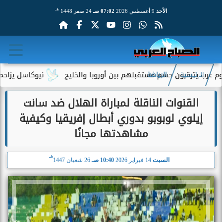
هـ
الأحد
9 أغسطس 2026
07:02 صـ
24 صفر 1448
نيوكاسل يزاحم توتنهام
الرئيسية
الرياضة
القنوات الناقلة لمباراة الهلال ضد سانت
إيلوي لوبوبو بدوري أبطال إفريقيا وكيفية
مشاهدتها مجانًا
هـ
السبت
14 فبراير 2026
10:40 صـ
26 شعبان 1447