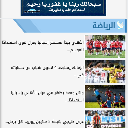
الرياضة
الأهلي يبدأ معسكر إسبانيا بمران قوي استعدادًا
للموسم...
الزمالك يستبعد 4 لاعبين شباب من حساباته
في...
وائل جمعة يظهر في مران الأهلي بإسبانيا
استعدادًا...
عرض خليجي بقيمة 5 ملايين يورو.. هل يرحل...