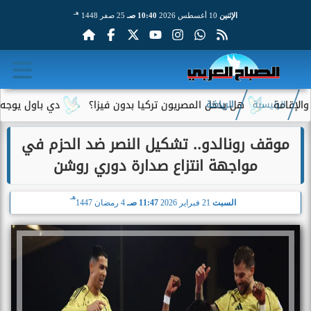
هـ
الإثنين
10 أغسطس 2026
10:40 صـ
25 صفر 1448
هل يدخل المصريون تركيا بدون فيزا؟
دي باول يوجه رسالة مؤ
الرئيسية
الرياضة
موقف رونالدو.. تشكيل النصر ضد الحزم في
مواجهة انتزاع صدارة دوري روشن
هـ
السبت
21 فبراير 2026
11:47 صـ
4 رمضان 1447