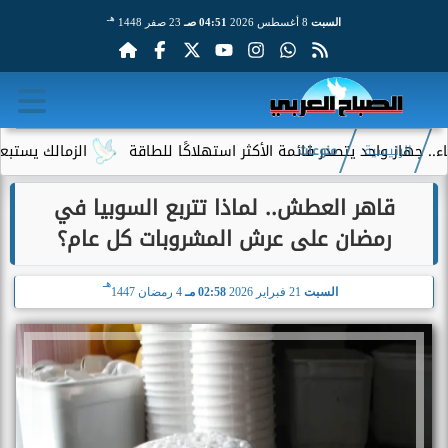
هـ
السبت
8 أغسطس 2026
04:51 صـ
23 صفر 1448
 واحد يتصدر قائمة الأكثر استهلاكًا للطاقة
الزمالك يستبعد 4 لاعبين شباب من حساباته في الموسم الجديد
الرئيسية
منوعات
قاهر العطش.. لماذا تتربع السوبيا في
رمضان على عرش المشروبات كل عام؟
هـ
السبت
21 فبراير 2026
02:58 مـ
4 رمضان 1447