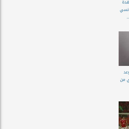
هدة
ونسي
.
عد
ي من