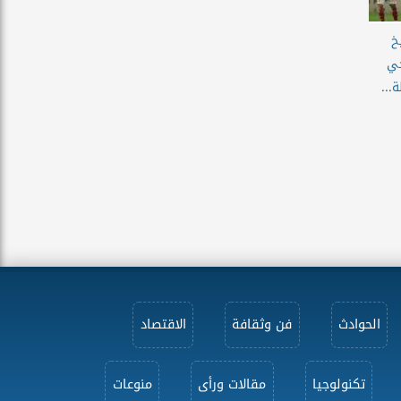
خ
جي
...
الحوادث
فن وثقافة
الاقتصاد
تكنولوجيا
مقالات ورأى
منوعات