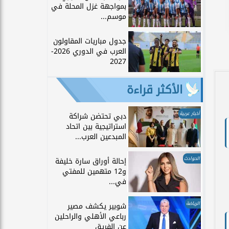
بمواجهة غزل المحلة في
موسم...
جدول مباريات المقاولون
العرب في الدوري 2026-
2027
الأكثر قراءة
أخبار عربية
دبي تحتضن شراكة
استراتيجية بين اتحاد
المبدعين العرب...
الحوادث
إحالة أوراق سارة خليفة
و12 متهمين للمفتي
في...
الرياضة
شوبير يكشف مصير
رباعي الأهلي والراحلين
عن الفريق