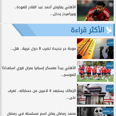
الأهلي يفاوض أحمد عبد القادر للعودة..
وبيراميدز يدخل...
الأكثر قراءة
الأخبار
موجة حر جديدة تضرب 8 دول عربية.. هل...
الرياضة
الأهلي يبدأ معسكر إسبانيا بمران قوي استعدادًا
للموسم...
الرياضة
الزمالك يستبعد 4 لاعبين من حساباته.. تعرف
على...
فن وثقافة
محمد رمضان يعلن اسم مسلسله في رمضان