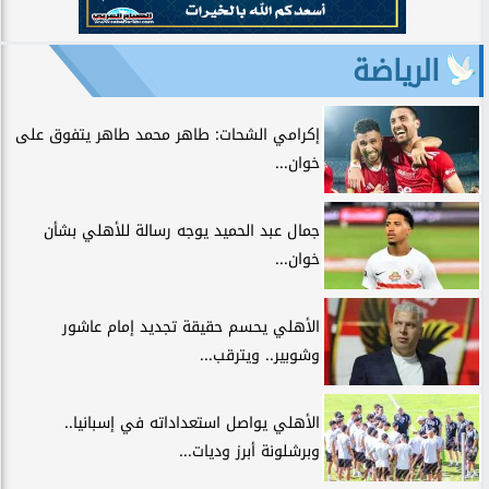
الرياضة
إكرامي الشحات: طاهر محمد طاهر يتفوق على
خوان...
جمال عبد الحميد يوجه رسالة للأهلي بشأن
خوان...
الأهلي يحسم حقيقة تجديد إمام عاشور
وشوبير.. ويترقب...
الأهلي يواصل استعداداته في إسبانيا..
وبرشلونة أبرز وديات...