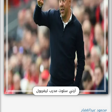
أرني سلوت مدرب ليفربول
محمود عبدالغفار