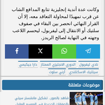
وكانت عدة أندية إنجليزية تتابع المدافع الشاب
عن قرب تمهيدًا لمحاولة التعاقد معه، إلا أن
القرار النهائي انحصر بين البقاء في صفوف
سلتيك أو الانتقال إلى ليفربول، ليحسم اللاعب
وجهته في النهاية لصالح الريدز.
نادي ليفربول
الدوري الانجليزي الممتاز
دارا جيكيمي
سيلتيك الاسكتلندي
أرني سلوت
موضوعات متعلقة
شاهد بالصور.. تشكيل مانشستر سيتي
بالصفقات الجديدة في الموسم المقبل