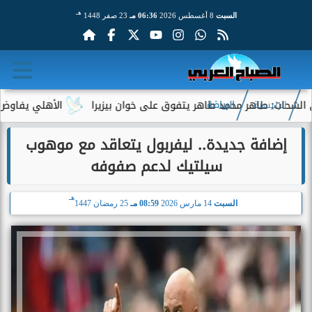
هـ
السبت
8 أغسطس 2026
06:36 مـ
23 صفر 1448
اهر محمد طاهر يتفوق على خوان بيزيرا
الأهلي يفاوض أحمد عبد ال
الرئيسية
الرياضة
إضافة جديدة.. ليفربول يتعاقد مع موهوب
سيلتيك لدعم صفوفه
هـ
السبت
14 مارس 2026
08:59 مـ
25 رمضان 1447