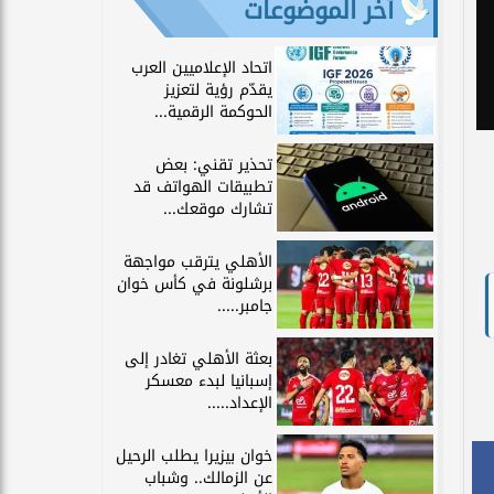
آخر الموضوعات
اتحاد الإعلاميين العرب
يقدّم رؤية لتعزيز
الحوكمة الرقمية...
تحذير تقني: بعض
تطبيقات الهواتف قد
تشارك موقعك...
الأهلي يترقب مواجهة
برشلونة في كأس خوان
جامبر.....
بعثة الأهلي تغادر إلى
إسبانيا لبدء معسكر
الإعداد.....
خوان بيزيرا يطلب الرحيل
عن الزمالك.. وشباب