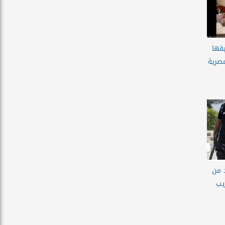
قها
مصرية
د من
يب