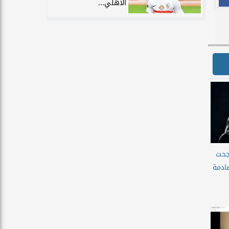
الأهلي...
جحت
ادمة