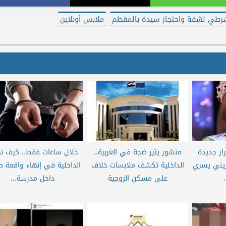
شرطي لشقة واحتجاز سيدة بالمقطم
ملابس أونلاين
ار جديدة
منشور يثير ضجة في الغربية..
خلال ساعات فقط.. كيف ن
يني يسري
الداخلية تكشف ملابسات خلاف
الداخلية في إنهاء واقعة ص
على مسكن الزوجية
داخل مدرسة...