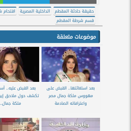
حقيقة حادثة المقطم
الداخلية المصرية
اقتحام 
قسم شرطة المقطم
موضوعات متعلقة
بعد استغاثتها.. القبض على
بعد القبض عليه.. أسر
مهووس ملكة جمال مصر
تكشف حول ملاحق إير
واعترافاته الصادمة
ملكة جمال...