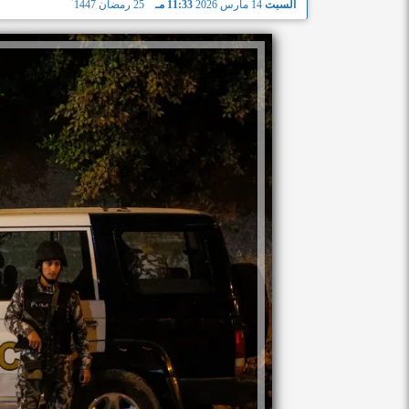
السبت
14 مارس 2026
11:33 مـ
25 رمضان 1447