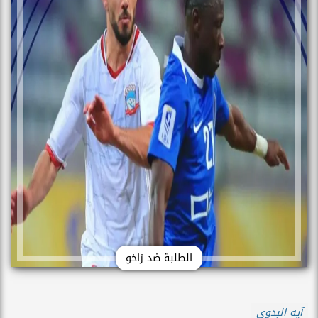
الطلبة ضد زاخو
آيه البدوى