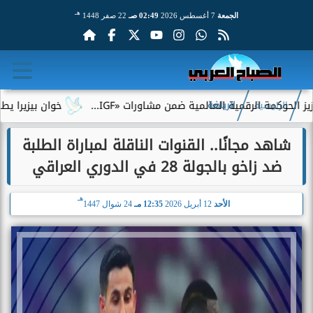
هـ
الجمعة
7 أغسطس 2026
02:49 صـ
22 صفر 1448
لرقمية العالمية ضمن مشاورات «IGF...
خوان بيزيرا يطلب الرحيل ع
الرئيسية
الرياضة
شاهد مجانًا.. القنوات الناقلة لمباراة الطلبة
ضد زاخو بالجولة 28 في الدوري العراقي
هـ
الأحد
12 أبريل 2026
12:35 مـ
24 شوال 1447