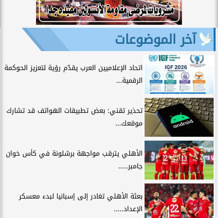
آخر الموضوعات
اتحاد الإعلاميين العرب يقدّم رؤية لتعزيز الحوكمة
الرقمية...
تحذير تقني: بعض تطبيقات الهواتف قد تشارك
موقعك...
الأهلي يترقب مواجهة برشلونة في كأس خوان
جامبر.....
بعثة الأهلي تغادر إلى إسبانيا لبدء معسكر
الإعداد.....