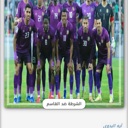
الشرطة ضد القاسم
آيه البدوى