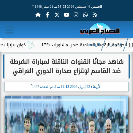
هـ
الخميس
6 أغسطس 2026
08:05 مـ
21 صفر 1448
رقمية العالمية ضمن مشاورات «IGF...
خوان بيزيرا يطلب الرحيل عن
الرئيسية
الرياضة
شاهد مجانًا القنوات الناقلة لمباراة الشرطة
ضد القاسم لإنتزاع صدارة الدوري العراقي
هـ
الأربعاء
22 أبريل 2026
12:13 مـ
5 ذو القعدة 1447