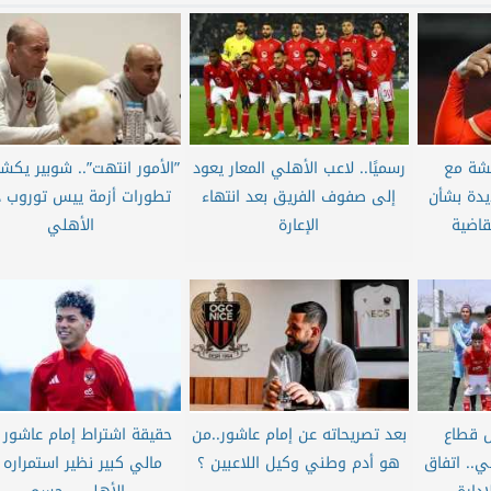
شة مع
رسميًا.. لاعب الأهلي المعار يعود
”الأمور انتهت”.. شوبير يكش
يدة بشأن
إلى صفوف الفريق بعد انتهاء
تطورات أزمة ييس توروب د
اضية
الإعارة
الأهلي
ل قطاع
بعد تصريحاته عن إمام عاشور..من
حقيقة اشتراط إمام عاشور 
لي.. اتفاق
هو أدم وطني وكيل اللاعبين ؟
مالي كبير نظير استمراره 