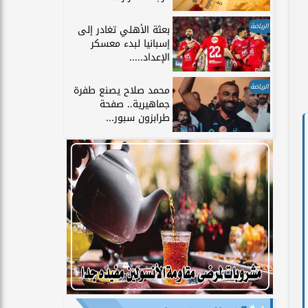
الرياضة
بعثة الأهلي تغادر إلى
إسبانيا لبدء معسكر
الإعداد.....
الرياضة
محمد صلاح يصنع طفرة
جماهيرية.. صفحة
طرابزون سبور...