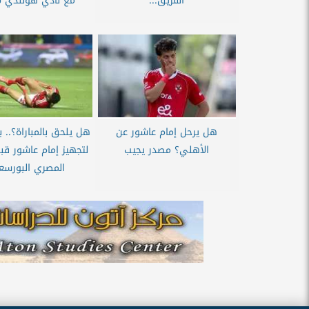
الفريق...
مع نادي هولندي لإد
هل يرحل إمام عاشور عن
هل يلحق بالمباراة؟.. 
الأهلي؟ مصدر يجيب
لتجهيز إمام عاشور ق
المصري البورسع