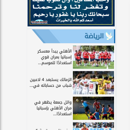
الرياضة
الأهلي يبدأ معسكر
إسبانيا بمران قوي
استعدادًا للموسم...
الزمالك يستبعد 4 لاعبين
شباب من حساباته في...
وائل جمعة يظهر في
مران الأهلي بإسبانيا
استعدادًا...