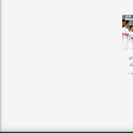
ثي
د
..