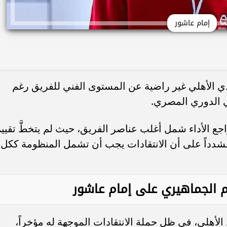
إمام عاشور
ادي الأهلي غير راضية عن المستوى الفني للفريق رغم
ع الأداء شمل أغلب عناصر الفريق، حيث لم يتخطَّ تقيي
 من 10 خلال اللقاء، مشدداً على أن الانتقادات يجب أن تشمل المنظومة ككل
 الجماهيري على إمام عاشور
أهلي، في ظل حملة الانتقادات الموجهة له مؤخراً،