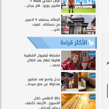
عرض خليجي بقيمة 5
ملايين يورو.. هل يرحل...
الزمالك يستبعد 4 لاعبين
من حساباته.. تعرف
على...
الأكثر قراءة
الرياضة
مشجعة ليفربول الشهيرة
هانيفا تنهار بعد انتقال
م
محمد...
الأخبار
جدل واسع بعد منشور
متداولة عن منع سيدة...
الأخبار
حالة الطقس خلال
الأسبوع.. الأرصاد تكشف
درجات الحرارة...