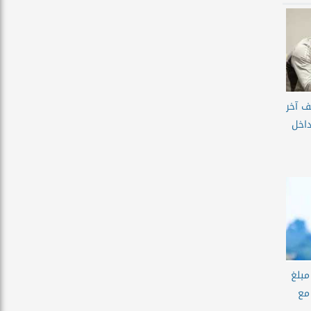
ف آخر
اخل
مبلغ
مع