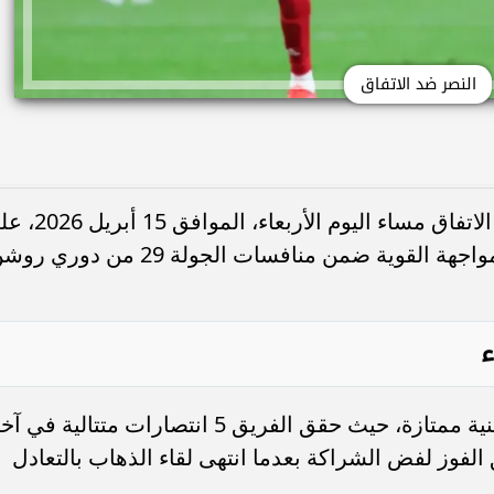
النصر ضد الاتفاق
يستعد نادي النصر لاستضافة نظيره نادي الاتفاق مساء اليوم الأرب
أرضية ملعب "الأول بارك"، وتأتي هذه المواجهة القوية ضمن منافسات الجولة 29 من دور
ء
يدخل نادي النصر المباراة وهو في حالة فنية ممتازة، حيث حقق الفريق 5 انتصارات متتالية في
الفوز لفض الشراكة بعدما انتهى لقاء الذهاب بالتعادل