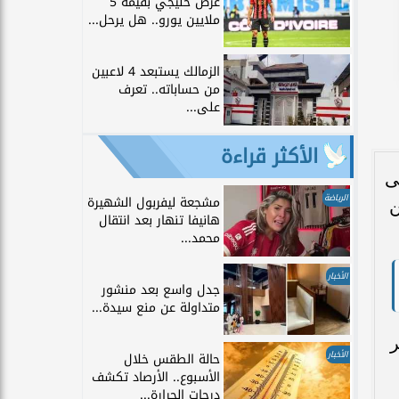
عرض خليجي بقيمة 5
ملايين يورو.. هل يرحل...
الزمالك يستبعد 4 لاعبين
من حساباته.. تعرف
على...
الأكثر قراءة
عاء، الموافق 15 أبريل 2026، على
الرياضة
مشجعة ليفربول الشهيرة
ي روشن
هانيفا تنهار بعد انتقال
محمد...
الأخبار
جدل واسع بعد منشور
متداولة عن منع سيدة...
 آخر
الأخبار
حالة الطقس خلال
الأسبوع.. الأرصاد تكشف
درجات الحرارة...