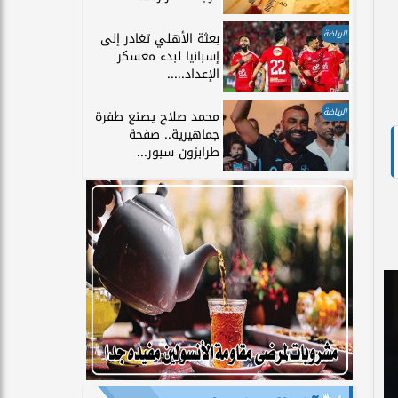
الرياضة
بعثة الأهلي تغادر إلى
إسبانيا لبدء معسكر
الإعداد.....
الرياضة
محمد صلاح يصنع طفرة
جماهيرية.. صفحة
طرابزون سبور...