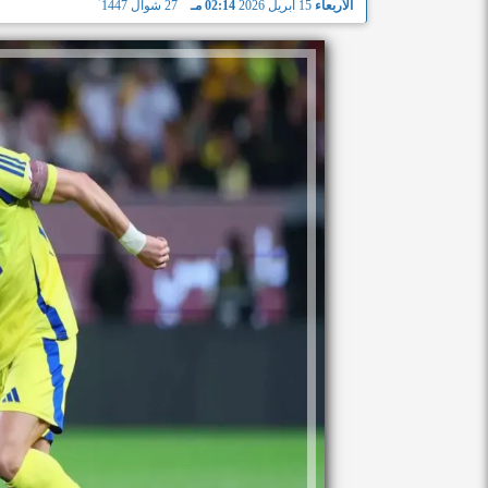
الأربعاء
15 أبريل 2026
02:14 مـ
27 شوال 1447