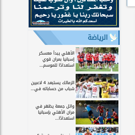
الرياضة
الأهلي يبدأ معسكر
إسبانيا بمران قوي
استعدادًا للموسم...
الزمالك يستبعد 4 لاعبين
شباب من حساباته في...
وائل جمعة يظهر في
مران الأهلي بإسبانيا
استعدادًا...