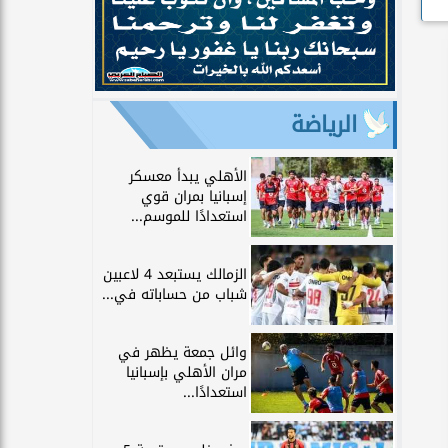
الرياضة
الأهلي يبدأ معسكر
إسبانيا بمران قوي
استعدادًا للموسم...
الزمالك يستبعد 4 لاعبين
شباب من حساباته في...
وائل جمعة يظهر في
مران الأهلي بإسبانيا
استعدادًا...