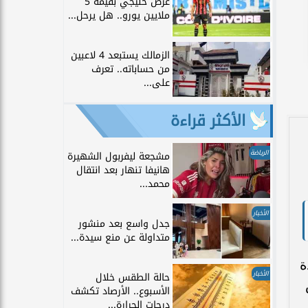
عرض خليجي بقيمة 5
ملايين يورو.. هل يرحل...
الزمالك يستبعد 4 لاعبين
من حساباته.. تعرف
على...
الأكثر قراءة
الرياضة
مشجعة ليفربول الشهيرة
هانيفا تنهار بعد انتقال
محمد...
الأخبار
جدل واسع بعد منشور
متداولة عن منع سيدة...
تدة
الأخبار
حالة الطقس خلال
الأسبوع.. الأرصاد تكشف
درجات الحرارة...