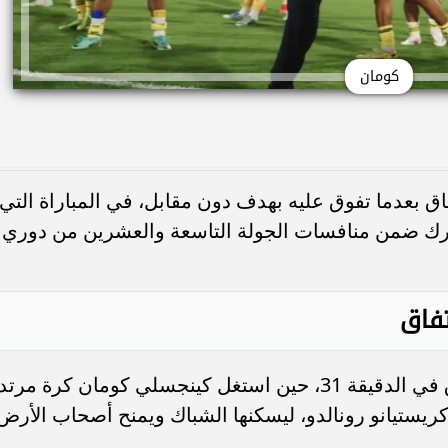
كومان
ق بعدما تفوق عليه بهدف دون مقابل، في المباراة التي
ارك ضمن منافسات الجولة التاسعة والعشرين من دوري
تفاق
تمكن العالمي من فك شفرة دفاع الاتفاق في الدقيقة 31، حين استغل كينجسلي كومان كرة مر
يستيانو رونالدو، ليسكنها الشباك ويمنح أصحاب الأرض