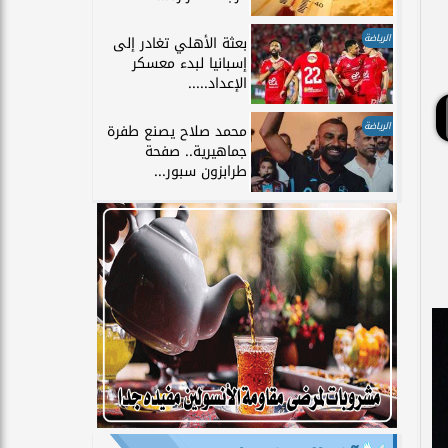
الرياضة
بعثة الأهلي تغادر إلى
إسبانيا لبدء معسكر
الإعداد.....
الرياضة
محمد صلاح يصنع طفرة
جماهيرية.. صفحة
طرابزون سبور...