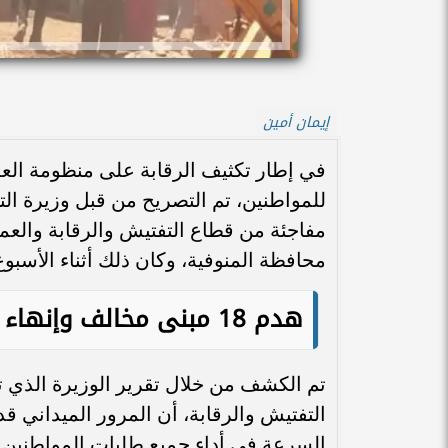
إيمان أمين
في إطار تكثيف الرقابة على منظومة الع
للمواطنين، تم التصريح من قبل وزيرة الت
مفاجئة من قطاع التفتيش والرقابة والع
محافظة المنوفية، وكان ذلك أثناء الأسبوع
هدم 18 مبنى مخالف وإنهاء 327 طلباً متأخراً بالمراكز التكنولوجية
تم الكشف من خلال تقرير الوزيرة الذي 
التفتيش والرقابة، أن المرور الميداني قد
السرعة في أداء جميع طلبات المواطنين.