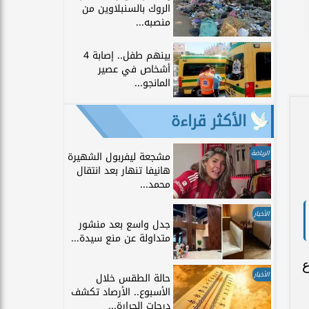
الروك بالسنبلاوين من
منصبه...
بينهم طفل.. إصابة 4
أشخاص في عصير
المانجو...
الأكثر قراءة
الرياضة
مشجعة ليفربول الشهيرة
هانيفا تنهار بعد انتقال
محمد...
الأخبار
جدل واسع بعد منشور
متداولة عن منع سيدة...
ع
الأخبار
حالة الطقس خلال
الأسبوع.. الأرصاد تكشف
درجات الحرارة...