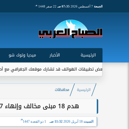
هـ
الجمعة
7 أغسطس 2026
07:35 صـ
22 صفر 1448
الرئيسية
الأخبار
ميديا وتوك شو
طبيقات الهواتف قد تشارك موقعك الجغرافي مع أطراف خارجية...
الرئيسية
محافظات
هدم 18 مبنى مخالف وإنهاء 327 طلب متباطئ لمشاريع داخل الحيز العمراني
هـ
السبت
18 أبريل 2026
11:32 صـ
1 ذو القعدة 1447