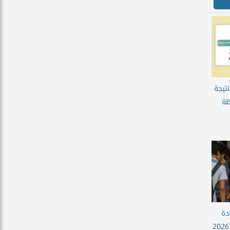
 رابط نتيجة
ظة
دة