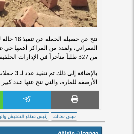
نتج عن حص
العمراني، ولعدد من المراكز أهمها حي غر
من 327 طلباً متأخراً في الإدارات الخلفية في مراكز التكنولوجية، وتسليم عدد 48 طلباً للمواطنين.
بالإضافة إ
الأرصفة للمارة، والتي نتج عنها عدد كبي
مبنى مخالف
رئيس قطاع التفتيش والرق
موضوعات متعلقة