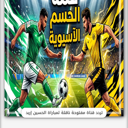
تردد قناة مفتوحة ناقلة لمباراة الحسين إربد