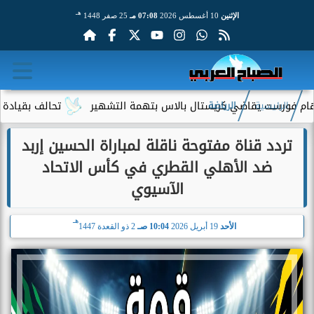
هـ
الإثنين
10 أغسطس 2026
07:08 مـ
25 صفر 1448
ت يقاضي كريستال بالاس بتهمة التشهير
تحالف بقيادة جيف بيزوس يق
الرئيسية
الرياضة
تردد قناة مفتوحة ناقلة لمباراة الحسين إربد
ضد الأهلي القطري في كأس الاتحاد
الآسيوي
هـ
الأحد
19 أبريل 2026
10:04 صـ
2 ذو القعدة 1447