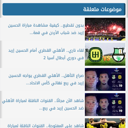
موضوعات متعلقة
بدون تقطيع.. كيفية مشاهدة مباراة الحسين
إربد ضد شباب الأردن في قمة...
لقاء ناري.. الأهلي القطري أمام الحسين إربد
في دوري أبطال آسيا 2
صراع التأهل.. الأهلي القطري يواجه الحسين
إربد في ربع نهائي كأس الاتحاد...
شاهد الآن مجانًا.. القنوات الناقلة لمباراة الأهلي
ضد الحسين إربد في ربع...
شاهد علي المفتوحة.. القنوات الناقلة لمباراة