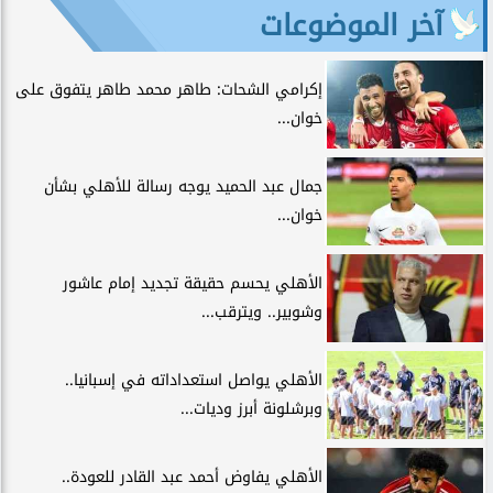
آخر الموضوعات
إكرامي الشحات: طاهر محمد طاهر يتفوق على
خوان...
جمال عبد الحميد يوجه رسالة للأهلي بشأن
خوان...
الأهلي يحسم حقيقة تجديد إمام عاشور
وشوبير.. ويترقب...
الأهلي يواصل استعداداته في إسبانيا..
وبرشلونة أبرز وديات...
الأهلي يفاوض أحمد عبد القادر للعودة..