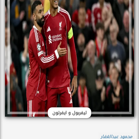
ليفربول و ايفرتون
محمود عبدالغفار