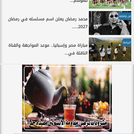
للموسم...
فن وثقافة
محمد رمضان يعلن اسم مسلسله في رمضان
2027.....
الرياضة
مباراة مصر وإسبانيا.. موعد المواجهة والقناة
الناقلة في...