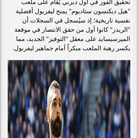
تحقيق الفوز في أول ديربي يُقام على ملعب
"هيل ديكنسون ستاديوم" يمنح ليفربول أفضلية
نفسية تاريخية؛ إذ سيُسجل في السجلات أن
"الريدز" كانوا أول من حقق الانتصار في موقعة
الميرسيسايد على معقل "التوفيز" الجديد، مما
يكسر رهبة الملعب مبكراً أمام جماهير ليفربول.