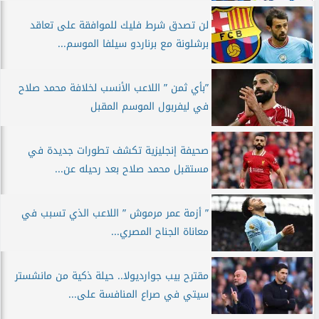
لن تصدق شرط فليك للموافقة على تعاقد
برشلونة مع برناردو سيلفا الموسم...
”بأي ثمن ” اللاعب الأنسب لخلافة محمد صلاح
في ليفربول الموسم المقبل
صحيفة إنجليزية تكشف تطورات جديدة في
مستقبل محمد صلاح بعد رحيله عن...
” أزمة عمر مرموش ” اللاعب الذي تسبب في
معاناة الجناح المصري...
مقترح بيب جوارديولا.. حيلة ذكية من مانشستر
سيتي في صراع المنافسة على...