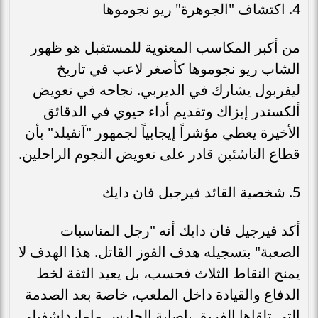
4. اكتشاف "الجوهرة" ريو نجوموها
من أكبر المكاسب المعنوية للمستقبل هو ظهور
الشاب ريو نجوموها كأصغر لاعب في تاريخ
ليفربول يشارك في الديربي. نجاحه في تعويض
ألكسندر إيزاك وتقديم أداء حيوي في الدقائق
الأخيرة يعطي مؤشراً إيجابياً لجمهور "آنفيلد" بأن
قطاع الناشئين قادر على تعويض النجوم الراحلين.
5. شخصية القائد فيرجيل فان دايك
أكد فيرجيل فان دايك أنه "رجل المناسبات
الصعبة" بتسجيله هدف الفوز القاتل. هذا الهدف لا
يمنح النقاط الثلاث فحسب، بل يعيد الثقة لخط
الدفاع والقيادة داخل الملعب، خاصة بعد الصدمة
التي تلقاها الفريق بإصابة الحارس مامارداشفيلي