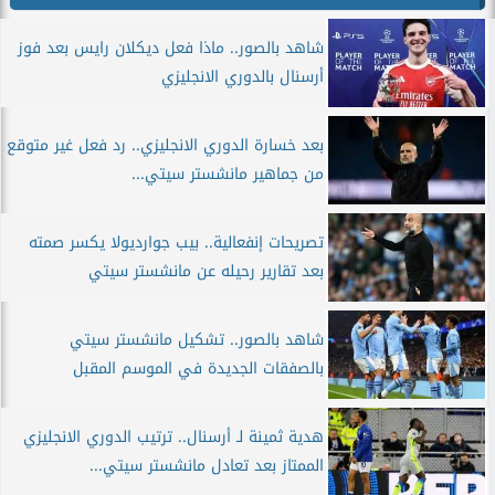
شاهد بالصور.. ماذا فعل ديكلان رايس بعد فوز
أرسنال بالدوري الانجليزي
بعد خسارة الدوري الانجليزي.. رد فعل غير متوقع
من جماهير مانشستر سيتي...
تصريحات إنفعالية.. بيب جوارديولا يكسر صمته
بعد تقارير رحيله عن مانشستر سيتي
شاهد بالصور.. تشكيل مانشستر سيتي
بالصفقات الجديدة في الموسم المقبل
هدية ثمينة لـ أرسنال.. ترتيب الدوري الانجليزي
الممتاز بعد تعادل مانشستر سيتي...